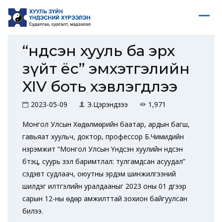
“Үндсэн хууль ба эрх
зүйт ёс” эмхэтгэлийн
XIV боть хэвлэгдлээ
2023-05-09
Э.Цэрэндүзээ
1,971
Монгол Улсын Хөдөлмөрийн баатар, ардын багш,
гавьяат хуульч, доктор, профессор Б.Чимидийн
нэрэмжит “Монгол Улсын Үндсэн хуулийн үндсэн
бүтэц, суурь үзэл баримтлал: тулгамдсан асуудал”
сэдэвт судлаач, оюутны эрдэм шинжилгээний
шилдэг илтгэлийн уралдааныг 2023 оны 01 дүгээр
сарын 12-ны өдөр амжилттай зохион байгуулсан
билээ.