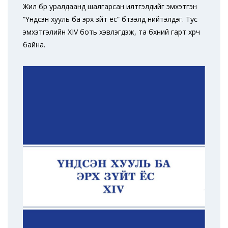
Жил бүр уралдаанд шалгарсан илтгэлүүдийг эмхэтгэн
“Үндсэн хууль ба эрх зүйт ёс” бүтээлд нийтэлдэг. Тус
эмхэтгэлийн XIV боть хэвлэгдэж, та бүхний гарт хүрч
байна.