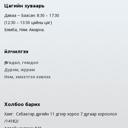
Цагийн хуваарь
Даваа ~ Баасан: 8:30 – 17:30
(12:30 – 13:30 цайны цаг)
Бямба, Ням: Амарна.
Үйлчилгээ
Өргөдөл, гомдол
Дүрэм, журам
Ном, эмхэтгэл хэвлэх
Холбоо барих
Хаяг: Сүхбаатар дүүргийн 11 дүгээр хороо 7 дугаар хороолол
/14182/