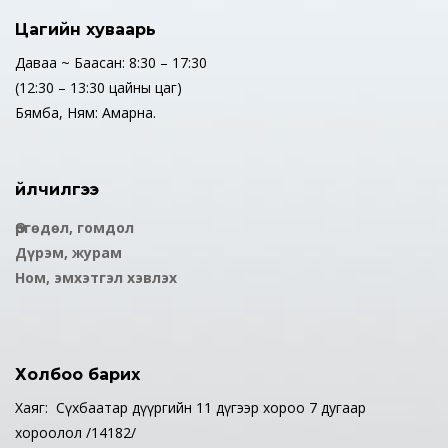
Цагийн хуваарь
Даваа ~ Баасан: 8:30 – 17:30
(12:30 – 13:30 цайны цаг)
Бямба, Ням: Амарна.
Үйлчилгээ
Өргөдөл, гомдол
Дүрэм, журам
Ном, эмхэтгэл хэвлэх
Холбоо барих
Хаяг: Сүхбаатар дүүргийн 11 дүгээр хороо 7 дугаар
хороолол /14182/