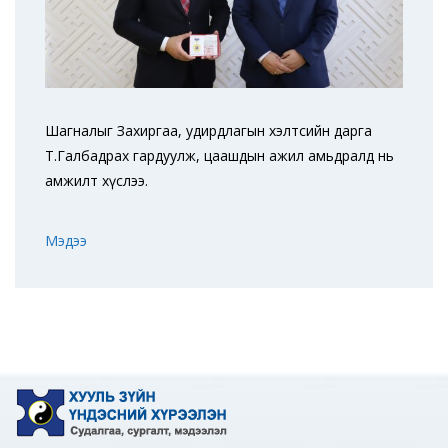
Шагналыг Захиргаа, удирдлагын хэлтсийн дарга
Т.Галбадрах гардуулж, цаашдын ажил амьдралд нь
амжилт хүслээ.
Мэдээ