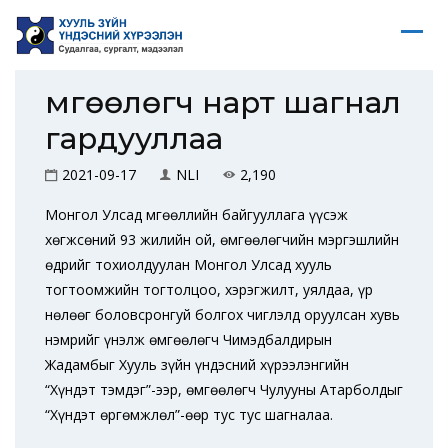
Өмгөөлөгч нарт шагнал
гардууллаа
2021-09-17
NLI
2,190
Монгол Улсад Өмгөөллийн байгууллага үүсэж
хөгжсөний 93 жилийн ой, өмгөөлөгчийн мэргэшлийн
өдрийг тохиолдуулан Монгол Улсад хууль
тогтоомжийн тогтолцоо, хэрэгжилт, уялдаа, үр
нөлөөг боловсронгуй болгох чиглэлд оруулсан хувь
нэмрийг үнэлж өмгөөлөгч Чимэдбалдирын
Жадамбыг Хууль зүйн үндэсний хүрээлэнгийн
“Хүндэт тэмдэг”-ээр, өмгөөлөгч Чулууны Атарболдыг
“Хүндэт өргөмжлөл”-өөр тус тус шагналаа.