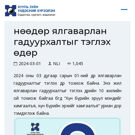
Өнөөдөр ялгаварлан
гадуурхалтыг тэглэх
өдөр
2024-03-01
NLI
1,045
2024 оны 03 дугаар сарын 01-ний өдөр
ялгаварлан
гадуурхалтыг тэглэх өдөр тохиож байна. Энэ жил
ялгаварлан гадуурхалтыг тэглэх өдрийн 10 жилийн
ой тохиож байгаа бөгөөд “Хүн бүрийн эрүүл мэндийг
хамгаалъя, хүн бүрийн эрхийг хамгаалъя” уриан дор
тэмдэглэж байна.