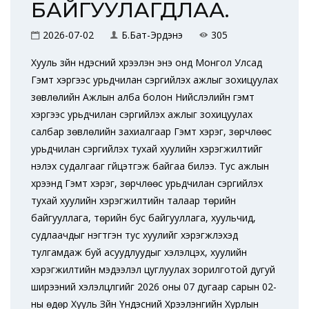
БАЙГУУЛАГДЛАА.
2026-07-02
Б.Бат-Эрдэнэ
305
Хууль зүйн үндэсний хүрээлэн энэ онд Монгол Улсад
Гэмт хэргээс урьдчилан сэргийлэх ажлыг зохицуулах
зөвлөлийн Ажлын алба болон Нийслэлийн гэмт
хэргээс урьдчилан сэргийлэх ажлыг зохицуулах
салбар зөвлөлийн захиалгаар Гэмт хэрэг, зөрчлөөс
урьдчилан сэргийлэх тухай хуулийн хэрэгжилтийг
үнэлэх судалгааг гүйцэтгэж байгаа билээ. Тус ажлын
хүрээнд Гэмт хэрэг, зөрчлөөс урьдчилан сэргийлэх
тухай хуулийн хэрэгжилтийн талаар төрийн
байгууллага, төрийн бус байгууллага, хуульчид,
судлаачдыг нэгтгэн тус хуулийг хэрэгжүүлэхэд
тулгамдаж буй асуудлуудыг хэлэлцэх, хуулийн
хэрэгжилтийн мэдээлэл цуглуулах зорилготой дугуй
ширээний хэлэлцүүлгийг 2026 оны 07 дугаар сарын 02-
ны өдөр Хууль Зүйн Үндэсний Хүрээлэнгийн Хурлын