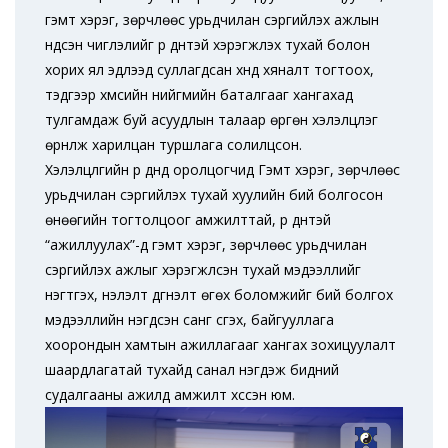
гэмт хэрэг, зөрчлөөс урьдчилан сэргийлэх ажлын
үндсэн чиглэлийг үр дүнтэй хэрэгжүүлэх тухай болон
хорих ял эдлээд суллагдсан хүнд хяналт тогтоох,
тэдгээр хүмүүсийн нийгмийн баталгааг хангахад
тулгамдаж буй асуудлын талаар өргөн хэлэлцүүлэг
өрнүүлж харилцан туршлага солилцсон.
Хэлэлцүүлгийн үр дүнд оролцогчид Гэмт хэрэг, зөрчлөөс
урьдчилан сэргийлэх тухай хуулийн бий болгосон
өнөөгийн тогтолцоог амжилттай, үр дүнтэй
“ажиллуулах”-д гэмт хэрэг, зөрчлөөс урьдчилан
сэргийлэх ажлыг хэрэгжүүлсэн тухай мэдээллийг
нэгтгэх, үнэлэлт дүгнэлт өгөх боломжийг бий болгох
мэдээллийн нэгдсэн санг үүсгэх, байгууллага
хоорондын хамтын ажиллагааг хангах зохицуулалт
шаардлагатай тухайд санал нэгдэж бидний
судалгааны ажилд амжилт хүссэн юм.