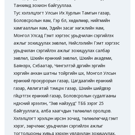
Танхимд зохион байгууллаа.
Тус хэлэлцүүлэгт Улсын Их Хурлын Тамгын газар,
Боловсролын яам, Гэр бүл, хөдөлмөр, нийгмийн
хамгааллын яам, Эдийн засаг хөгжлийн яам,
Монгол Улсад Гэмт хэргээс урьдчилан сэргийлэх
ажлыг зохицуулах зөвлөл, Нийслэлийн Гэмт хэргээс
урьдчилан сэргийлэх ажлыг зохицуулах салбар
зөвлөл, Шүүхийн ерөнхий зөвлөл, Шүүхийн академи,
Баянзүрх, Сүхбаатар, Чингэлтэй дүүргийн эрүүгийн
хэргийн анхан шатны тойргийн шүүх, Монгол Улсын
ерөнхий прокурорын газар, Цагдаагийн ерөнхий
газар, Авлигатай тэмцэх газар, Шүүхийн шийдвэр
гүйцэтгэх ерөнхий газар, Боловсролын судалгааны
үндэсний хүрээлэн, “Зөв найзууд” ТББ зэрэг 25
байгууллага, алба хаагчдын төлөөлөл оролцов.
Хэлэлцүүлэгт хүрэлцэн ирсэн зочид, төлөөлөгчид гэмт
хэрэг, зөрчлөөс урьдчилан сэргийлэх ажлыг
тогтолцооны хувьд хэрхэн уялдуулан зохицуулах,