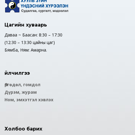
Цагийн хуваарь
Даваа ~ Баасан: 8:30 – 17:30
(12:30 – 13:30 цайны цаг)
Бямба, Ням: Амарна.
Үйлчилгээ
Өргөдөл, гомдол
Дүрэм, журам
Ном, эмхэтгэл хэвлэх
Холбоо барих