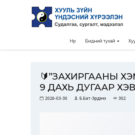
Нүүр
/
Мэдээ
/
🔰”ЗАХИ
Нүүр
Бидний тухай
Хуу
🔰”ЗАХИРГААНЫ Х
9 ДАХЬ ДУГААР ХЭ
2026-03-30
Б.Бат-Эрдэнэ
302