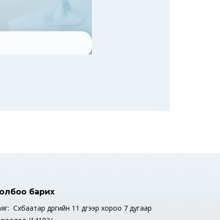
олбоо барих
яг: Сүхбаатар дүүргийн 11 дүгээр хороо 7 дугаар