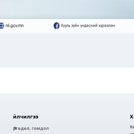
Үйлчилгээ
Х
Ха
Өргөдөл, гомдол