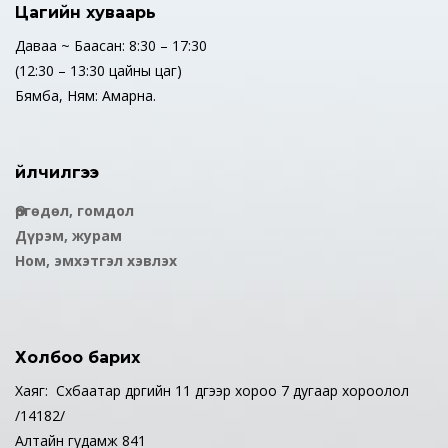
Цагийн хуваарь
Даваа ~ Баасан: 8:30 – 17:30
(12:30 – 13:30 цайны цаг)
Бямба, Ням: Амарна.
Үйлчилгээ
Өргөдөл, гомдол
Дүрэм, журам
Ном, эмхэтгэл хэвлэх
Холбоо барих
Хаяг: Сүхбаатар дүүргийн 11 дүгээр хороо 7 дугаар хороолол
/14182/
Алтайн гудамж 841