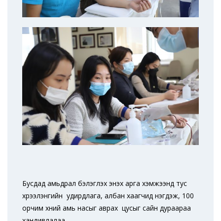
Бусдад амьдрал бэлэглэх энэхүү арга хэмжээнд тус
хүрээлэнгийн удирдлага, албан хаагчид нэгдэж, 100
орчим хүний амь насыг аврах цусыг сайн дураараа
хандивлалаа.