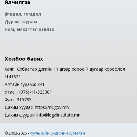
Үйлчилгээ
Өргөдөл, гомдол
Дүрэм, журам
Ном, эмхэтгэл хэвлэх
Холбоо барих
Хаяг: Сүхбаатар дүүргийн 11 дүгээр хороо 7 дугаар хороолол
/14182/
Алтайн гудамж 841
Утас: +(976)-11-323381
Факс: 315735
Цахим хуудас: https://nli.gov.mn
Цахим шуудан: info@legalinstitute.mn
© 2002-2025 -
Хууль зүйн үндэсний хүрээлэн