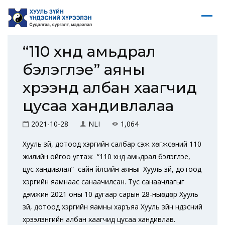
“110 хүнд амьдрал
бэлэглэе” аяны
хүрээнд албан хаагчид
цусаа хандивлалаа
2021-10-28
NLI
1,064
Хууль зүй, дотоод хэргийн салбар үүсэж хөгжсөний 110
жилийн ойгоо угтаж “110 хүнд амьдрал бэлэглэе,
цус хандивлая” сайн үйлсийн аяныг Хууль зүй, дотоод
хэргийн яамнаас санаачилсан. Тус санаачлагыг
дэмжин 2021 оны 10 дугаар сарын 28-ныөдөр Хууль
зүй, дотоод хэргийн яамны харъяа Хууль зүйн үндэсний
хүрээлэнгийн албан хаагчид цусаа хандивлав.