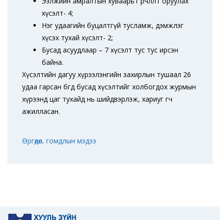
Ээлжийн амралтын хуваарьт өөрчлөлт оруулах
хүсэлт- 4;
Нэг удаагийн буцалтгүй тусламж, дэмжлэг
хүсэх тухай хүсэлт- 2;
Бусад асуудлаар – 7 хүсэлт тус тус ирсэн
байна.
Хүсэлтийн дагуу хүрээлэнгийн захирлын тушаал 26
удаа гарсан бөгөөд бусад хүсэлтийг холбогдох журмын
хүрээнд цаг тухайд нь шийдвэрлэж, хариуг өгч
ажилласан.
Өргөдөл, гомдлын мэдээ