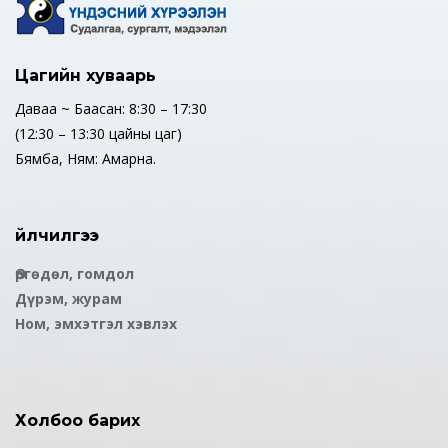
Цагийн хуваарь
Даваа ~ Баасан: 8:30 – 17:30
(12:30 – 13:30 цайны цаг)
Бямба, Ням: Амарна.
Үйлчилгээ
Өргөдөл, гомдол
Дүрэм, журам
Ном, эмхэтгэл хэвлэх
Холбоо барих