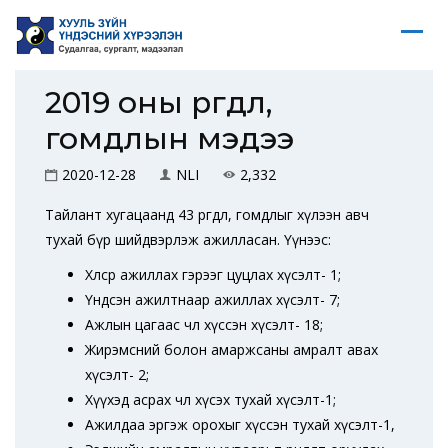
2019 оны өргөдөл,
гомдлын мэдээ
2020-12-28
NLI
2,332
Тайлант хугацаанд 43 өргөдөл, гомдлыг хүлээн авч
тухай бүр шийдвэрлэж ажилласан. Үүнээс:
Хөлсөөр ажиллах гэрээг цуцлах хүсэлт- 1;
Үндсэн ажилтнаар ажиллах хүсэлт- 7;
Ажлын цагаас чөлөө хүссэн хүсэлт- 18;
Жирэмсний болон амаржсаны амралт авах
хүсэлт- 2;
Хүүхэд асрах чөлөө хүсэх тухай хүсэлт-1;
Ажилдаа эргэж орохыг хүссэн тухай хүсэлт-1,