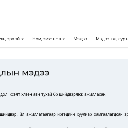
Нүүр
/
Өргөдөл, гомдлын мэдээ
/
2023 оны өргөдөл, гомдлын мэдэ
ль, эрх зүй
Ном, эмхэтгэл
Мэдээ
Мэдээлэл, сур
мдлын мэдээ
ол, хүсэлт хүлээн авч тухай бүр шийдвэрлэж ажилласан.
ийдвэр, үйл ажиллагаагаар иргэдийн хуулиар хамгаалагдсан эр