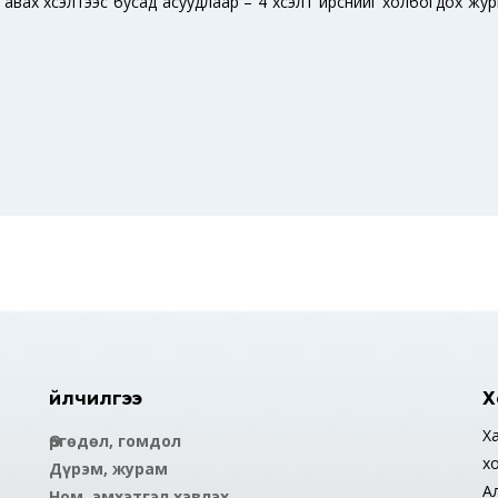
 авах хүсэлтээс бусад асуудлаар – 4 хүсэлт ирснийг холбогдох жу
Үйлчилгээ
Х
Ха
Өргөдөл, гомдол
х
Дүрэм, журам
А
Ном, эмхэтгэл хэвлэх