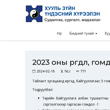
Нүүр
Бидний тухай
Хуу
2023 оны өргөдөл, го
2024-02-16
NLI
771
Тайлант хугацаанд иргэд, байгууллагаас 5 гомд
Тодруулбал:
Төрийн байгууллага албан тушаалтны ш
сэргээлгэхээр гаргасан гомдол -1