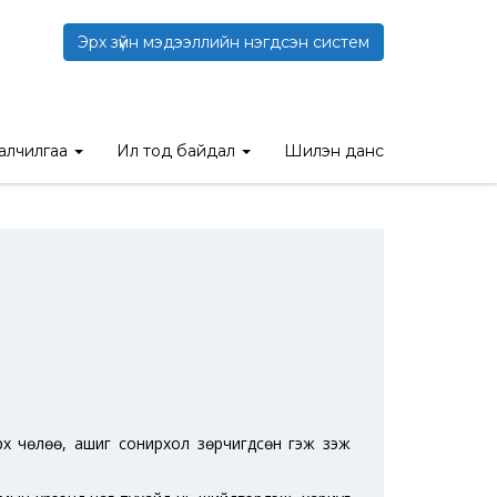
Эрх зүйн мэдээллийн нэгдсэн систем
э
талчилгаа
Ил тод байдал
Шилэн данс
х чөлөө, ашиг сонирхол зөрчигдсөн гэж үзэж