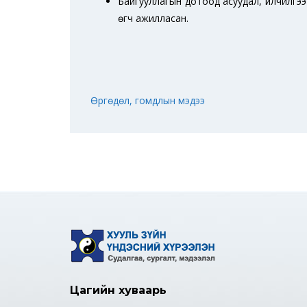
Байгууллагын дотоод асуудал, үйлчилгээ
өгч ажилласан.
Өргөдөл, гомдлын мэдээ
Цагийн хуваарь