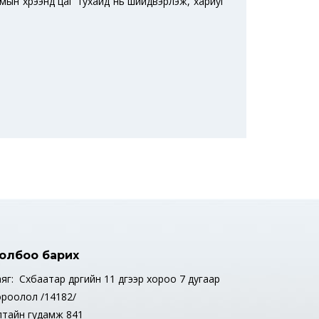
рмын хүрээнд цаг тухайд нь шийдвэрлэж, хариуг
олбоо барих
яг: Сүхбаатар дүүргийн 11 дүгээр хороо 7 дугаар
ороолол /14182/
лтайн гудамж 841