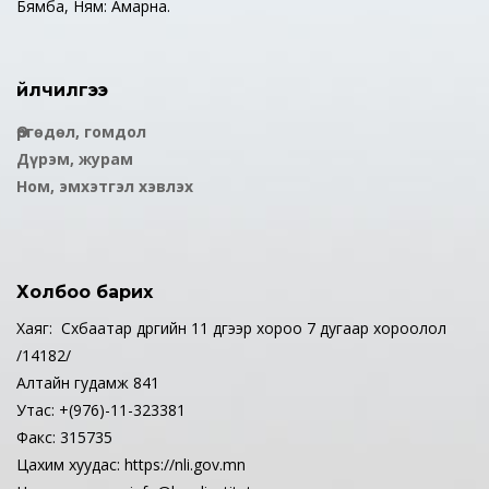
Бямба, Ням: Амарна.
Үйлчилгээ
Өргөдөл, гомдол
Дүрэм, журам
Ном, эмхэтгэл хэвлэх
Холбоо барих
Хаяг: Сүхбаатар дүүргийн 11 дүгээр хороо 7 дугаар хороолол
/14182/
Алтайн гудамж 841
Утас: +(976)-11-323381
Факс: 315735
Цахим хуудас: https://nli.gov.mn