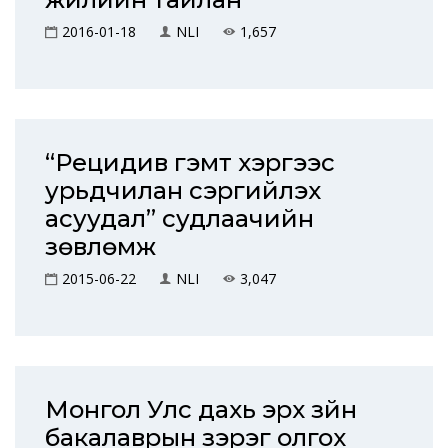
2016-01-18
NLI
1,657
“Рецидив гэмт хэргээс
урьдчилан сэргийлэх
асуудал” судлаачийн
зөвлөмж
2015-06-22
NLI
3,047
Монгол Улс дахь эрх зүйн
бакалаврын зэрэг олгох