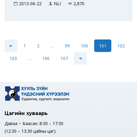
2013-06-22
NLI
2,870
1
2
…
99
100
101
102
103
…
106
107
Цагийн хуваарь
Даваа ~ Баасан: 8:30 – 17:30
(12:30 – 13:30 цайны цаг)