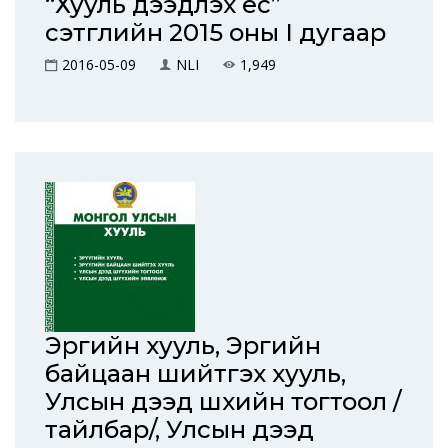
“Хууль дээдлэх ёс”
сэтгүүлийн 2015 оны I дугаар
2016-05-09
NLI
1,949
Эрүүгийн хууль, Эрүүгийн
байцаан шийтгэх хууль,
Улсын дээд шүүхийн тогтоол /
тайлбар/, Улсын дээд