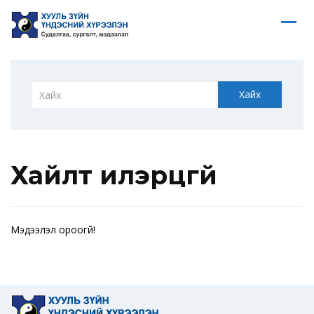
Хайх
Хайлт илэрцгүй
Мэдээлэл ороогүй!