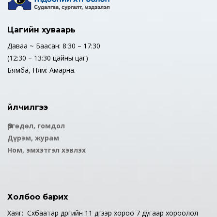
Цагийн хуваарь
Даваа ~ Баасан: 8:30 – 17:30
(12:30 – 13:30 цайны цаг)
Бямба, Ням: Амарна.
Үйлчилгээ
Өргөдөл, гомдол
Дүрэм, журам
Ном, эмхэтгэл хэвлэх
Холбоо барих
Хаяг: Сүхбаатар дүүргийн 11 дүгээр хороо 7 дугаар хороолол