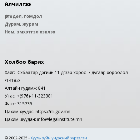
Үйлчилгээ
Өргөдөл, гомдол
Дүрэм, журам
Ном, эмхэтгэл хэвлэх
Холбоо барих
Хаяг: Сүхбаатар дүүргийн 11 дүгээр хороо 7 дугаар хороолол
/14182/
Алтайн гудамж 841
Утас: +(976)-11-323381
Факс: 315735
Цахим хуудас: https://nli.gov.mn
Цахим шуудан: info@legalinstitute.mn
© 2002-2025 -
Хууль зүйн үндэсний хүрээлэн