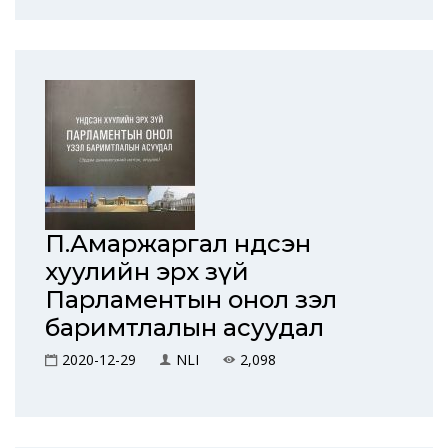
П.Амаржаргал Үндсэн
хуулийн эрх зүй
Парламентын онол Үзэл
баримтлалын асуудал
2020-12-29
NLI
2,098