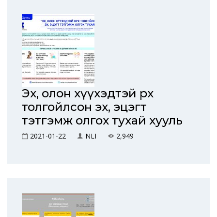
Эх, олон хүүхэдтэй өрх
толгойлсон эх, эцэгт
тэтгэмж олгох тухай хууль
2021-01-22
NLI
2,949