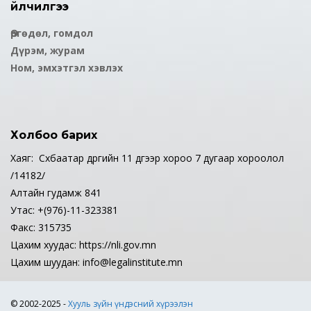
Үйлчилгээ
Өргөдөл, гомдол
Дүрэм, журам
Ном, эмхэтгэл хэвлэх
Холбоо барих
Хаяг: Сүхбаатар дүүргийн 11 дүгээр хороо 7 дугаар хороолол
/14182/
Алтайн гудамж 841
Утас: +(976)-11-323381
Факс: 315735
Цахим хуудас: https://nli.gov.mn
Цахим шуудан: info@legalinstitute.mn
© 2002-2025 -
Хууль зүйн үндэсний хүрээлэн