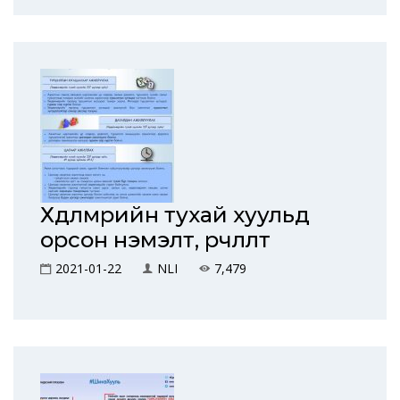
Хөдөлмөрийн тухай хуульд
орсон нэмэлт, өөрчлөлт
2021-01-22
NLI
7,479