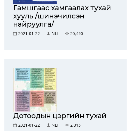
Гамшгаас хамгаалах тухай
хууль /шинэчилсэн
найруулга/
2021-01-22
NLI
20,490
Дотоодын цэргийн тухай
2021-01-22
NLI
2,315