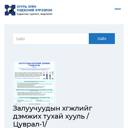
Хайх
Залуучуудын хөгжлийг
дэмжих тухай хууль /
Цуврал-1/