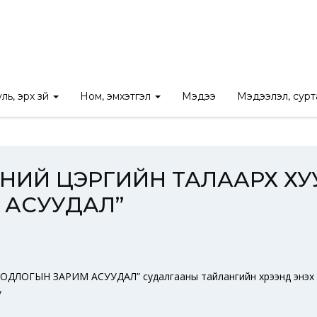
_podcast_5 “ХӨЛСНИЙ ЦЭРГИЙН ТАЛААРХ ХУУЛЬ ЗҮЙН БОДЛОГЫ
ль, эрх зүй
Ном, эмхэтгэл
Мэдээ
Мэдээлэл, сур
ӨЛСНИЙ ЦЭРГИЙН ТАЛААРХ Х
 АСУУДАЛ”
ОГЫН ЗАРИМ АСУУДАЛ” судалгааны тайлангийн хүрээнд энэхүү п
/