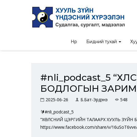
Нүүр
/
Мэдээ
/
#nli
Нүүр
Бидний тухай
Хуу
#nli_podcast_5 “Х
БОДЛОГЫН ЗАРИМ
2025-06-26
Б.Бат-Эрдэнэ
548
🔰#nli_podcast_5
“ХӨЛСНИЙ ЦЭРГИЙН ТАЛААРХ ХУУЛЬ ЗҮЙН БОДЛ
https://www.facebook.com/share/v/16uSoT6vve