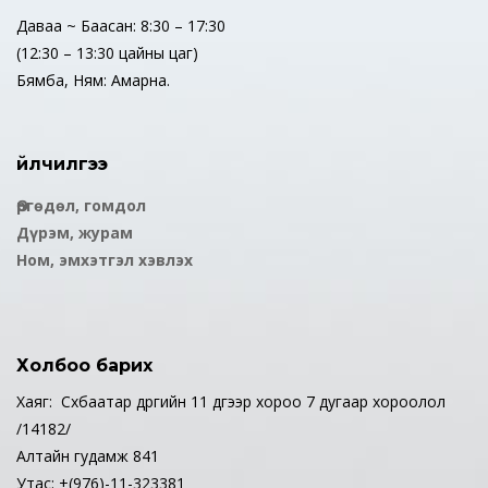
Даваа ~ Баасан: 8:30 – 17:30
(12:30 – 13:30 цайны цаг)
Бямба, Ням: Амарна.
Үйлчилгээ
Өргөдөл, гомдол
Дүрэм, журам
Ном, эмхэтгэл хэвлэх
Холбоо барих
Хаяг: Сүхбаатар дүүргийн 11 дүгээр хороо 7 дугаар хороолол
/14182/
Алтайн гудамж 841
Утас: +(976)-11-323381