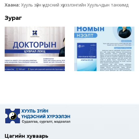
Хаана:
Хууль зүйн үндэсний хүрээлэнгийн Хуульчдын танхимд
Зураг
Цагийн хуваарь