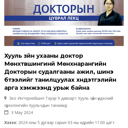
Хууль зүйн ухааны доктор
Мөнхтүвшингинй Мөнхнарангийн
Докторын судалгааны ажил, шинэ
бүтээлийг танилцуулах хүндэтгэлийн
арга хэмжээнд урьж байна
Эко Интернейшнл Тауэр 9 давхарт Хууль зүйн үндэсний
хүрээлэнгийн Хуульчдын танхимд
3 May 2024
Хэзээ:
2024 оны 5 дугаар сарын 03-ны өдрийн 11:00 цагт