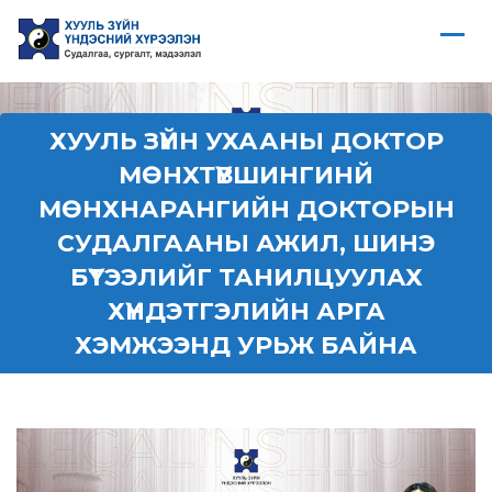
ХУУЛЬ ЗҮЙН УХААНЫ ДОКТОР
МӨНХТҮВШИНГИНЙ
МӨНХНАРАНГИЙН ДОКТОРЫН
СУДАЛГААНЫ АЖИЛ, ШИНЭ
БҮТЭЭЛИЙГ ТАНИЛЦУУЛАХ
ХҮНДЭТГЭЛИЙН АРГА
ХЭМЖЭЭНД УРЬЖ БАЙНА