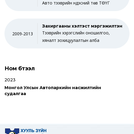
Авто тээврийн үндэсний төв ТӨҮГ
Захиргааны хэлтэст мэргэжилтэн
Тээврийн хэрэгслийн оношилгоо,
2009-2013
хяналт зохицуулалтын алба
Ном бүтээл
2023
Монгол Улсын Автопаркийн насжилтийн
судалгаа