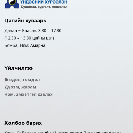
Цагийн хуваарь
Даваа ~ Баасан: 8:30 – 17:30
(12:30 – 13:30 цайны цаг)
Бямба, Ням: Амарна.
Үйлчилгээ
Өргөдөл, гомдол
Дүрэм, журам
Ном, эмхэтгэл хэвлэх
Холбоо барих
Хаяг: Сүхбаатар дүүргийн 11 дүгээр хороо 7 дугаар хороолол