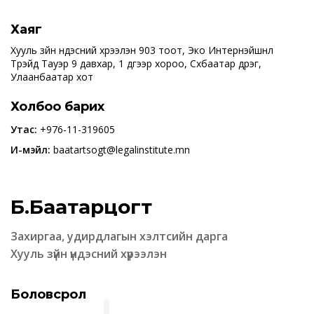
Хаяг
Хууль зүйн үндэсний хүрээлэн 903 тоот, Эко Интернэйшнл
Трэйд Тауэр 9 давхар, 1 дүгээр хороо, Сүхбаатар дүүрэг,
Улаанбаатар хот
Холбоо барих
Утас:
+976-11-319605
И-мэйл:
baatartsogt@legalinstitute.mn
Б.Баатарцогт
Захиргаа, удирдлагын хэлтсийн дарга
Хууль зүйн үндэсний хүрээлэн
Боловсрол