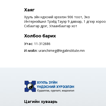
Хаяг
Хууль зүйн үндэсний хүрээлэн 906 тоот, Эко
Интернэйшнл Трэйд Тауэр 9 давхар, 1 дүгээр хороо
Сүхбаатар дүүрэг, Улаанбаатар хот
Холбоо барих
Утас:
11-312686
И-мэйл:
uranchimeg@legalinstitute.mn
Цагийн хуваарь