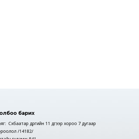
олбоо барих
яг: Сүхбаатар дүүргийн 11 дүгээр хороо 7 дугаар
ороолол /14182/
лтайн гудамж 841