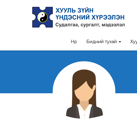
Нүүр
Бидний тухай
Хуу