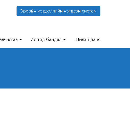
Эрх зүйн мэдээллийн нэгдсэн систем
талчилгаа
Ил тод байдал
Шилэн данс