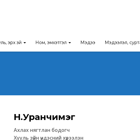
ль, эрх зүй
Ном, эмхэтгэл
Мэдээ
Мэдээлэл, сур
Н.Уранчимэг
Ахлах нягтлан бодогч
Хууль зүйн үндэсний хүрээлэн