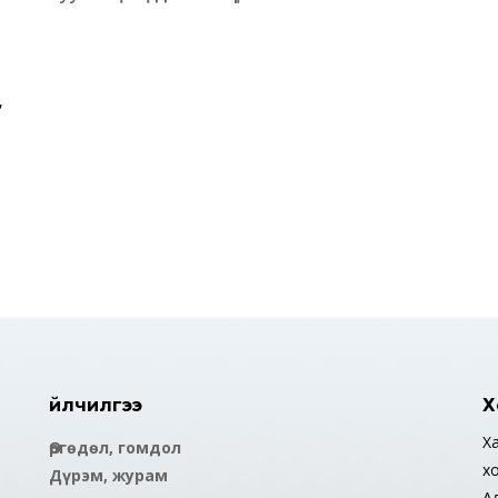
,
Үйлчилгээ
Х
Ха
Өргөдөл, гомдол
х
Дүрэм, журам
А