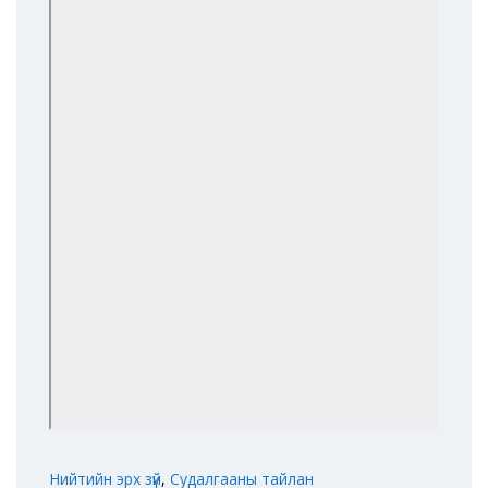
Нийтийн эрх зүй
,
Судалгааны тайлан