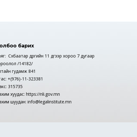
олбоо барих
яг: Сүхбаатар дүүргийн 11 дүгээр хороо 7 дугаар
ороолол /14182/
лтайн гудамж 841
тас: +(976)-11-323381
акс: 315735
хим хуудас: https://nli.gov.mn
хим шуудан: info@legalinstitute.mn