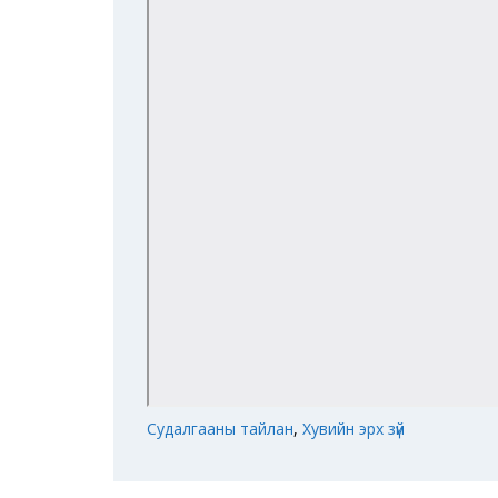
Судалгааны тайлан
,
Хувийн эрх зүй