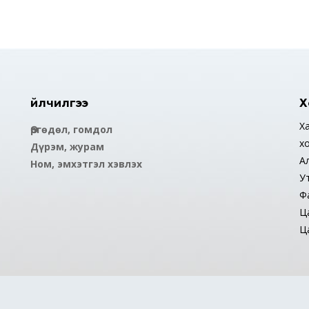
Үйлчилгээ
Х
Ха
Өргөдөл, гомдол
х
Дүрэм, журам
А
Ном, эмхэтгэл хэвлэх
У
Ф
Ца
Ца