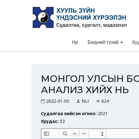
Нүүр
/
Судалгааны тайл
Нүүр
Бидний тухай
Хуу
МОНГОЛ УЛСЫН БО
АНАЛИЗ ХИЙХ НЬ
2022-01-05
NLI
624
Судалгаа хийсэн огноо:
2021
Хуудас:
53