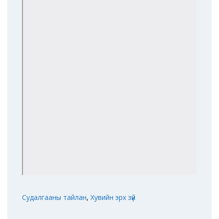
Судалгааны тайлан
,
Хувийн эрх зүй