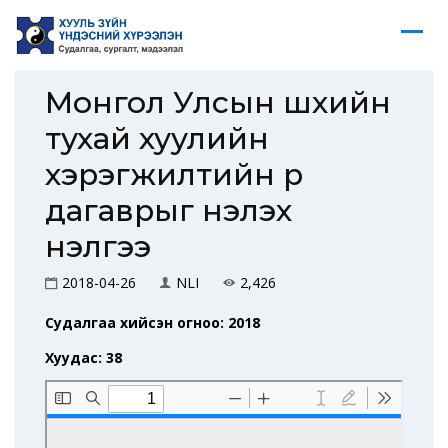
Монгол Улсын шүүхийн
тухай хуулийн
хэрэгжилтийн үр
дагаврыг үнэлэх
үнэлгээ
2018-04-26
NLI
2,426
Судалгаа хийсэн огноо: 2018
Хуудас: 38