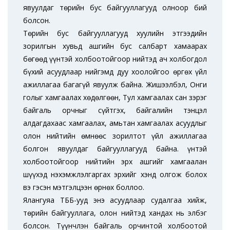
явуулдаг төрийн бус байгууллагууд олноор бий
болсон.
Төрийн бус байгууллагууд хуулийн этгээдийн
зорилгын хувьд ашгийн бус салбарт хамаарах
бөгөөд үүнтэй холбоотойгоор нийтэд ач холбогдол
бүхий асуудлаар нийгэмд дуу хоолойгоо өргөх үйл
ажиллагаа багагүй явуулж байна. Жишээлбэл, Онги
голыг хамгаалах хөдөлгөөн, Тул хамгаалах сан зэрэг
байгаль орчныг сүйтгэх, байгалийн тэнцэл
алдагдахаас хамгаалах, амьтан хамгаалах асуудлыг
олон нийтийн өмнөөс зорилтот үйл ажиллагаа
болгон явуулдаг байгууллагууд байна. Үүнтэй
холбоотойгоор нийтийн эрх ашгийг хамгаалан
шүүхэд нэхэмжлэлгаргах эрхийг хэнд олгож болох
вэ гэсэн мэтгэлцээн өрнөх боллоо.
Ялангуяа ТББ-ууд энэ асуудлаар судалгаа хийж,
төрийн байгууллага, олон нийтэд хандах нь элбэг
болсон. Түүнчлэн байгаль орчинтой холбоотой