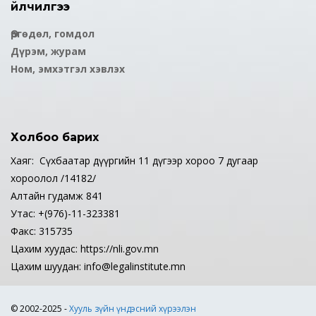
Үйлчилгээ
Өргөдөл, гомдол
Дүрэм, журам
Ном, эмхэтгэл хэвлэх
Холбоо барих
Хаяг: Сүхбаатар дүүргийн 11 дүгээр хороо 7 дугаар
хороолол /14182/
Алтайн гудамж 841
Утас: +(976)-11-323381
Факс: 315735
Цахим хуудас: https://nli.gov.mn
Цахим шуудан: info@legalinstitute.mn
© 2002-2025 -
Хууль зүйн үндэсний хүрээлэн