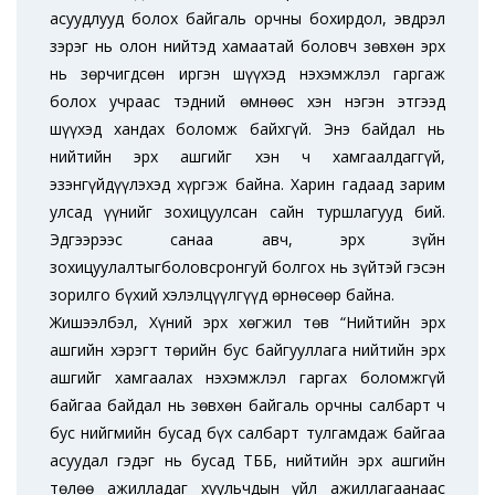
асуудлууд болох байгаль орчны бохирдол, эвдрэл
зэрэг нь олон нийтэд хамаатай боловч зөвхөн эрх
нь зөрчигдсөн иргэн шүүхэд нэхэмжлэл гаргаж
болох учраас тэдний өмнөөс хэн нэгэн этгээд
шүүхэд хандах боломж байхгүй. Энэ байдал нь
нийтийн эрх ашгийг хэн ч хамгаалдаггүй,
эзэнгүйдүүлэхэд хүргэж байна. Харин гадаад зарим
улсад үүнийг зохицуулсан сайн туршлагууд бий.
Эдгээрээс санаа авч, эрх зүйн
зохицуулалтыгболовсронгуй болгох нь зүйтэй гэсэн
зорилго бүхий хэлэлцүүлгүүд өрнөсөөр байна.
Жишээлбэл, Хүний эрх хөгжил төв “Нийтийн эрх
ашгийн хэрэгт төрийн бус байгууллага нийтийн эрх
ашгийг хамгаалах нэхэмжлэл гаргах боломжгүй
байгаа байдал нь зөвхөн байгаль орчны салбарт ч
бус нийгмийн бусад бүх салбарт тулгамдаж байгаа
асуудал гэдэг нь бусад ТББ, нийтийн эрх ашгийн
төлөө ажилладаг хуульчдын үйл ажиллагаанаас