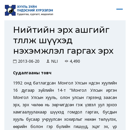
Нийтийн эрх ашгийг
төлөөлж шүүхэд
нэхэмжлэл гаргах эрх
2013-06-20
NLI
4,490
Судалгааны товч
1992 онд батлагдсан Монгол Улсын Үндсэн хуулийн
16 дугаар зүйлийн 14-т “Монгол Улсын иргэн
Монгол Улсын хууль, олон улсын гэрээнд заасан
эрх, эрх чөлөө нь зөрчигдсөн гэж үзвэл уул эрхээ
хамгаалуулахаар шүүхэд гомдол гаргах, бусдын
хууль бусаар учруулсан хохирлыг нөхөн төлүүлэх,
өөрийн болон гэр бүлийн гишүүд, эцэг эх, үр