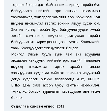
тодорхой харагдаж байгаа юм … иргэд, төрийн бус
байгууллага нийтийн эрх ашгийг нэхэмжлэн
хамгаалахад тулгардаг хамгийн том бэрхшээл бол
шүүхэд нэхэмжлэл гаргах эрхийн явцуу хүрээ юм.
Энэ нь иргэд, төрийн бус байгууллагуудын хүний
эрхийг хамгаалах, шүүхээр дамжуулан төрийн
байгууллагын хариуцлагыг дээшлүүлэх боломжийг
хааж боогдуулдаг” гэж дүгнэсэн байдаг.
Монгол Улсын Хууль зүйн яам энэ асуудалд
анхаарал хандуулж, нийтийн эрх ашгийг төлөөлөн
шүүхэд нэхэмжлэл гаргах эрхийн талаар
харьцуулсан судалгаа хийлгэх захиалга ирүүлсний
дагуу судалсан энэхүү лавлагаанд АНУ, ХБНГУ,
БНБУ дахь class action буюу хамтын нэхэмжлэл,
түүнд холбогдох туршлагыг харьцуулан авч үзсэн
болно.
Судалгаа хийсэн огноо: 2013