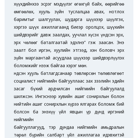
хүүхдийнхээ эсрэг мэдүүлэг өгөхгүй байх, өөрийгөө
өмгөөлөх, хууль зүйн туслалцаа авах, нотлох
баримтыг шалгуулах, шударга шүүхээр шүүлгэх,
хэргээ шүүх ажиллагаанд биеэр оролцох, шүүхийн
шийдвэрийг давж заалдах, уучлал хүсэх үндсэн эрх,
эрх чөлөөг баталгаатай эдэлнэ” гэж заасан. Энэ
заалт бол иргэн, хуулийн этгээд, хэн боловч эрх
зүйн маргаантай асуудлаа шүүхээр шийдвэрлүүлэх
боломжийг нээж байгаа хэрэг мөн.
Үндсэн хууль батлагдсанаар төвлөрсөн төлөвлөгөөт
социалист нийгмийн байгууллаас зах зээлийн эдийн
засаг бүхий ардчилсан нийгмийн байгуулалд
шилжсэн. Ингэснээр хувийн ашиг сонирхлын болон
нийтийн ашиг сонирхлын хүрээ ялгарах боломж бий
болсон ба энэхүү үйл явцын үр дүнд иргэний
нийгмийн
байгууллагууд, тэр дундаа нийгмийн амьдралын
төрөл бүрийн салбарт үйл ажиллагаа идэвхитэй