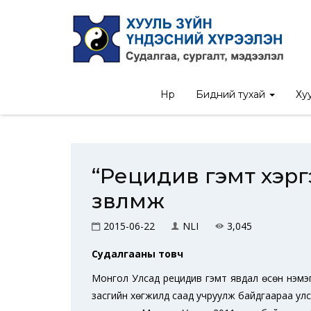
Нүүр
/
Судалгааны
Нүүр
Бидний тухай
Хуу
“Рецидив гэмт хэрг
зөвлөмж
2015-06-22
NLI
3,045
Судалгааны товч
Монгол Улсад рецидив гэмт явдал өсөн нэмэгд
засгийн хөгжилд саад учруулж байдгаараа улс