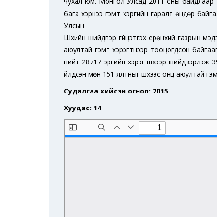
чухал юм. Монгол Улсад 2011 оны байдлаар 17
бага хэрнээ гэмт хэргийн гаралт өндөр байгаа
Улсын
Шүүхийн шийдвэр гүйцэтгэх ерөнхий газрын мэд
аюултай гэмт хэрэгтнээр тооцогдсон байгаага
нийт 28717 эрүүгийн хэрэг шүүхээр шийдвэрлэж 
үйлдсэн мөн 151 ялтныг шүүхээс онц аюултай гэ
Судалгаа хийсэн огноо: 2015
Хуудас: 14