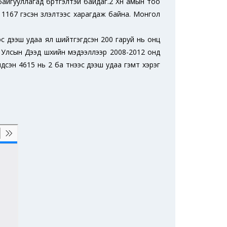
айгууллагад бүртгэлтэй байдаг.2 Хүн амын тоо
1167 гэсэн үзүүлэлтээс харагдаж байна. Монгол
ээс дээш удаа ял шийтгэгдсэн 200 гаруй нь онц
 Улсын Дээд шүүхийн мэдээллээр 2008-2012 онд
дсэн 4615 нь 2 ба түүнээс дээш удаа гэмт хэрэг