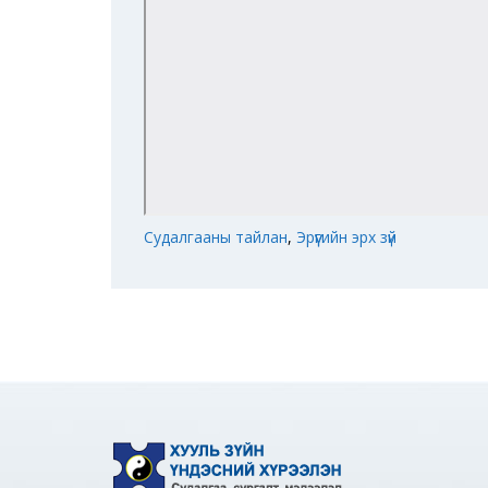
Судалгааны тайлан
,
Эрүүгийн эрх зүй