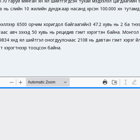
0 гаруй мянган хүн ял шийтгэгдсэн тухай мэдээлэл цагдаагийн б
 нь сүүлийн 10 жилийн дунджаар насанд хүрсэн 100.000 хүн тутамд 
ээллээр 6500 орчим хоригдол байгаагийн3 47.2 хувь нь 2 ба түүн
ас авч үзэхэд 50 хувь нь рецидив гэмт хэрэгтэн байна. Монгол
39834 хүнд ял шийтгэл оногдуулснаас 2108 нь давтан гэмт хэрэг үйл
мт хэрэгтнээр тооцсон байна.