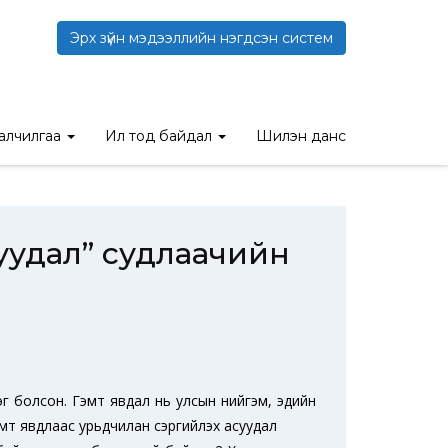
Эрх зүйн мэдээллийн нэгдсэн систем
удлаачийн зөвлөмж
талчилгаа
Ил тод байдал
Шилэн данс
уудал” судлаачийн
эг болсон. Гэмт явдал нь улсын нийгэм, эдийн
эмт явдлаас урьдчилан сэргийлэх асуудал