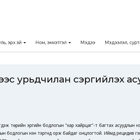
 тайлан
/
“Рецидив гэмт хэргээс урьдчилан сэргийлэх асуудал” с
ль, эрх зүй
Ном, эмхэтгэл
Мэдээ
Мэдээлэл, сур
ээс урьдчилан сэргийлэх ас
эж төрийн эрүүгийн бодлогын “хар хайрцаг”-т багтах асуудлын н
ын бодлогын нэн тэргүүнд орж байдаг онцлогтой. Иймд рецидив г