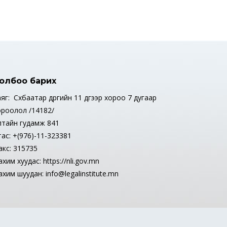
олбоо барих
яг: Сүхбаатар дүүргийн 11 дүгээр хороо 7 дугаар
ороолол /14182/
лтайн гудамж 841
тас: +(976)-11-323381
акс: 315735
хим хуудас: https://nli.gov.mn
хим шуудан: info@legalinstitute.mn