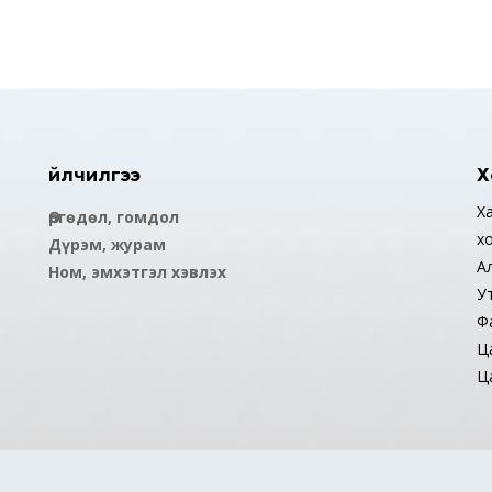
Үйлчилгээ
Х
Ха
Өргөдөл, гомдол
х
Дүрэм, журам
А
Ном, эмхэтгэл хэвлэх
У
Ф
Ца
Ца