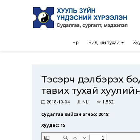
Нүүр
/
Судалгааны тайлан
/
Тэсэрч дэлбэрэх
Нүүр
Бидний тухай
Хуу
Тэсэрч дэлбэрэх бо
тавих тухай хуулийн
2018-10-04
NLI
1,532
Судалгаа хийсэн огноо: 2018
Хуудас: 15