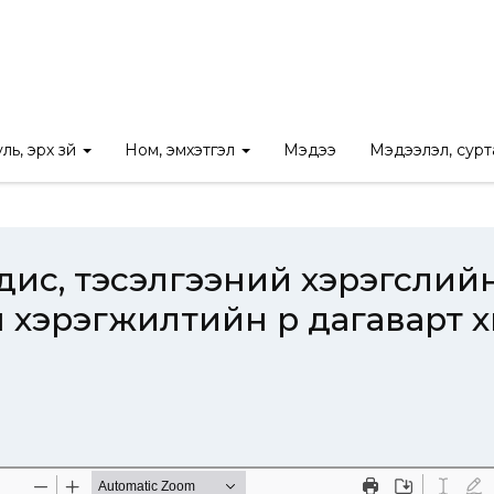
 бодис, тэсэлгээний хэрэгслийн эргэлтэд хяналт тавих тухай хуул
ль, эрх зүй
Ном, эмхэтгэл
Мэдээ
Мэдээлэл, сур
дис, тэсэлгээний хэрэгслий
 хэрэгжилтийн үр дагаварт х