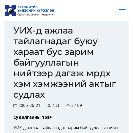
УИХ-д ажлаа
тайлагнадаг буюу
хараат бус зарим
байгууллагын
нийтээр дагаж мөрдөх
хэм хэмжээний актыг
судлах
2005-06-21
NLI
3,109
Судалгааны товч
УИХ-д ажлаа тайлагнадаг зарим байгууллагын хүчин