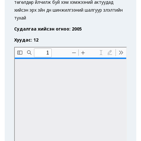
төгөлдөр үйлчилж буй хэм хэмжээний актуудад
хийсэн эрх зүйн дүн шинжилгээний шалгуур үзүүлэлтийн
тухай
Судалгаа хийсэн огноо: 2005
Хуудас: 12