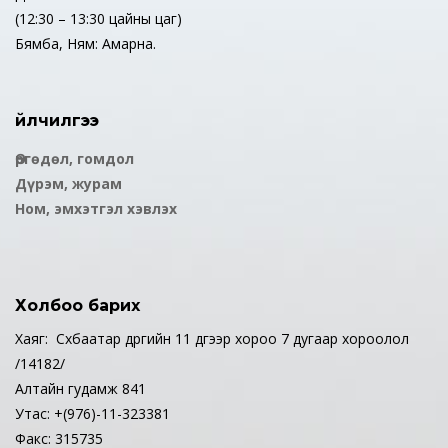
(12:30 – 13:30 цайны цаг)
Бямба, Ням: Амарна.
Үйлчилгээ
Өргөдөл, гомдол
Дүрэм, журам
Ном, эмхэтгэл хэвлэх
Холбоо барих
Хаяг: Сүхбаатар дүүргийн 11 дүгээр хороо 7 дугаар хороолол
/14182/
Алтайн гудамж 841
Утас: +(976)-11-323381
Факс: 315735