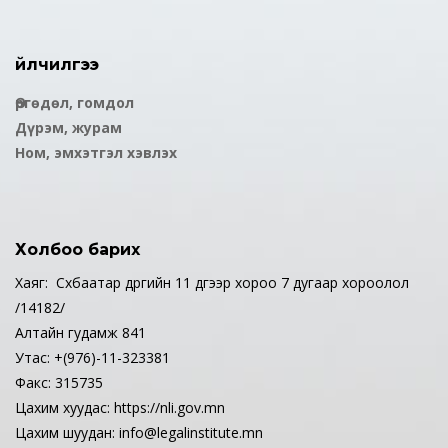
Үйлчилгээ
Өргөдөл, гомдол
Дүрэм, журам
Ном, эмхэтгэл хэвлэх
Холбоо барих
Хаяг: Сүхбаатар дүүргийн 11 дүгээр хороо 7 дугаар хороолол
/14182/
Алтайн гудамж 841
Утас: +(976)-11-323381
Факс: 315735
Цахим хуудас: https://nli.gov.mn
Цахим шуудан: info@legalinstitute.mn