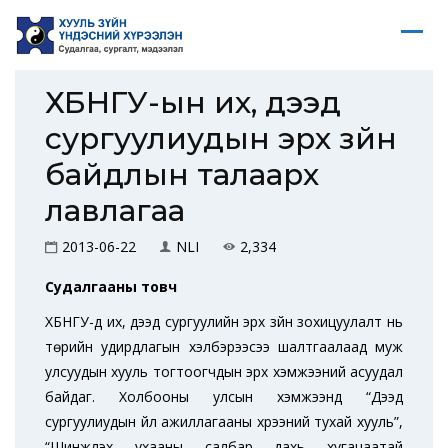
ХБНГУ-ын их, дээд
сургуулиудын эрх зүйн
байдлын талаарх
лавлагаа
2013-06-22
NLI
2,334
Судалгааны товч
ХБНГУ-д их, дээд сургуулийн эрх зүйн зохицуулалт нь
төрийн удирдлагын хэлбэрээсээ шалтгаалаад муж
улсуудын хууль тогтоогчдын эрх хэмжээний асуудал
байдаг. Холбооны улсын хэмжээнд “Дээд
сургуулиудын үйл ажиллагааны хүрээний тухай хууль”,
“Шинжлэх ухааны салбар дахь хугацаатай