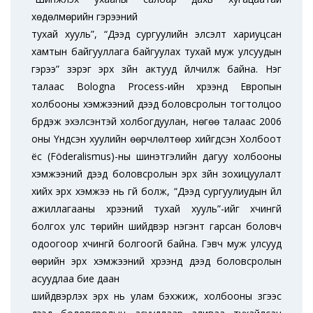
хөдөлмөрийн гэрээний
тухай хууль”, “Дээд сургуулийн элсэлт хариуцсан
хамтын байгууллага байгуулах тухай муж улсуудын
гэрээ” зэрэг эрх зүйн актууд үйлчилж байна. Нэг
талаас Bologna Process-ийн хүрээнд Европын
холбооны хэмжээний дээд боловсролын тогтолцоо
бүрдэж эхэлсэнтэй холбогдуулан, нөгөө талаас 2006
оны Үндсэн хуулийн өөрчлөлтөөр хийгдсэн Холбоот
ёс (Föderalismus)-ны шинэтгэлийн дагуу холбооны
хэмжээний дээд боловсролын эрх зүйн зохицуулалт
хийх эрх хэмжээ нь үгүй болж, “Дээд сургуулиудын үйл
ажиллагааны хүрээний тухай хууль”-ийг хүчингүй
болгох улс төрийн шийдвэр нэгэнт гарсан боловч
одоогоор хүчингүй болгоогүй байна. Гэвч муж улсууд
өөрийн эрх хэмжээний хүрээнд дээд боловсролын
асуудлаа бие даан
шийдвэрлэх эрх нь улам бэхжиж, холбооны зүгээс