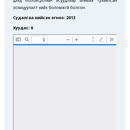
дээд боловсролын асуудлаар аливаа тухайлсан
зохицуулалт хийх боломжгүй болсон.
Судалгаа хийсэн огноо: 2013
Хуудас: 6