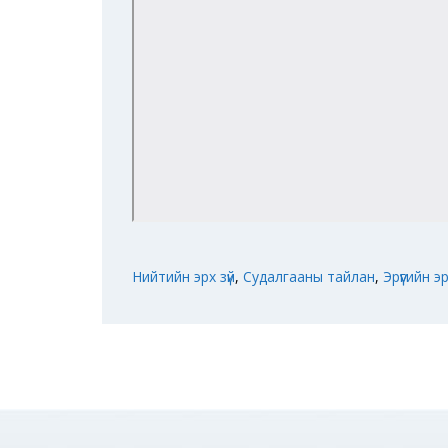
Нийтийн эрх зүй
,
Судалгааны тайлан
,
Эрүүгийн эр