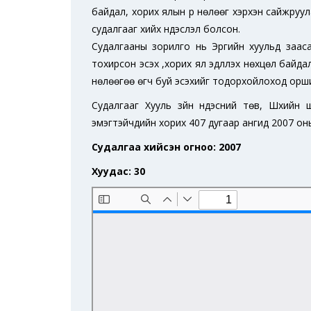
байдал, хорих ялын үр нөлөөг хэрхэн сайжруула
судалгааг хийх үндэслэл болсон.
Судалгааны зорилго нь Эрүүгийн хуульд заас
тохирсон эсэх ,хорих ял эдлүүлэх нөхцөл байдал
нөлөөгөө өгч буй эсэхийг тодорхойлоход орш
Судалгааг Хууль зүйн үндэсний төв, Шүүхий
эмэгтэйчүүдийн хорих 407 дугаар ангид 2007 он
Судалгаа хийсэн огноо: 2007
Хуудас: 30