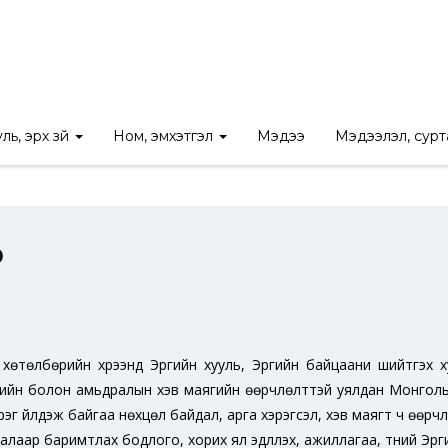
Нүүр
/
Судалгааны тайлан
/
Нийтийн эрх зүй
/
Хорих ялын үр нөлөө
ль, эрх зүй
Ном, эмхэтгэл
Мэдээ
Мэдээлэл, сур
ө
өтөлбөрийн хүрээнд Эрүүгийн хууль, Эрүүгийн байцаани шийтгэх ху
сгийн болон амьдралын хэв маягийн өөрчлөлттэй уялдан Монголы
рэг үйлдэж байгаа нөхцөл байдал, арга хэрэгсэл, хэв маягт ч өөрчл
лаар баримтлах бодлого, хорих ял эдлүүлэх, ажиллагаа, түүний Эрү