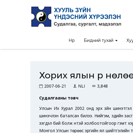
Нүүр
Бидний тухай
Хуу
Хорих ялын үр нөлө
2007-06-21
NLI
3,848
Судалгааны товч
Улсын Их Хурал 2002 онд эрх зүйн шинэтгэл х
шинэчлэн баталсан билээ. Нийгэм, эдийн за
үзэгдэл бий болж үүнтэй холбоотойгоор гэмт хэ
Монгол Улсын төрөөс эрүүгийн ял шийтгэлийн та