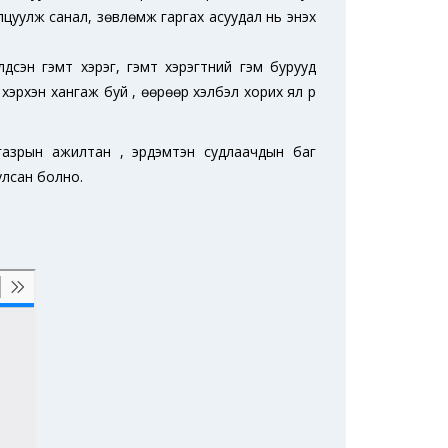
лцуулж санал, зөвлөмж гаргах асуудал нь энэхүү
лдсэн гэмт хэрэг, гэмт хэрэгтний гэм бурууд
г хэрхэн хангаж буй , өөрөөр хэлбэл хорих ял үр
н газрын ажилтан , эрдэмтэн судлаачдын баг
улсан болно.