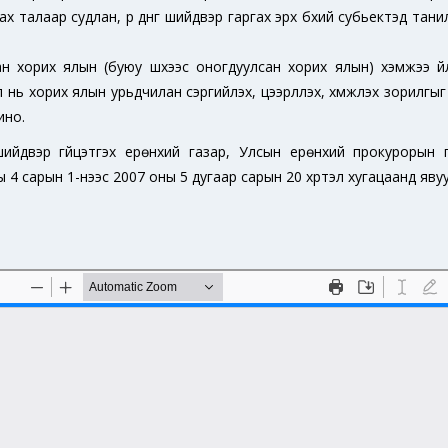
х талаар судлан, үр дүнг шийдвэр гаргах эрх бүхий субьектэд тани
ан хорих ялын (буюу шүүхээс оногдуулсан хорих ялын) хэмжээ үй
 нь хорих ялын урьдчилан сэргийлэх, цээрлүүлэх, хүмүүжүүлэх зорилгы
ино.
н шийдвэр гүйцэтгэх ерөнхий газар, Улсын ерөнхий прокуроры
ы 4 сарын 1-нээс 2007 оны 5 дугаар сарын 20 хүртэл хугацаанд яву