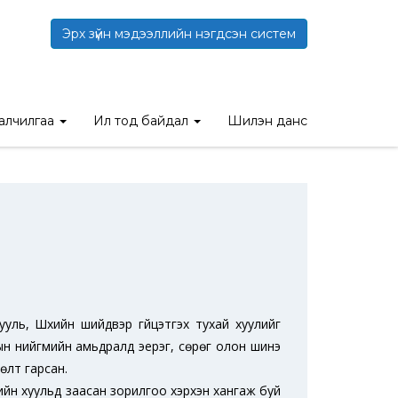
Эрх зүйн мэдээллийн нэгдсэн систем
талчилгаа
Ил тод байдал
Шилэн данс
уль, Шүүхийн шийдвэр гүйцэтгэх тухай хуулийг
н нийгмийн амьдралд эерэг, сөрөг олон шинэ
өлт гарсан.
үгийн хуульд заасан зорилгоо хэрхэн хангаж буй