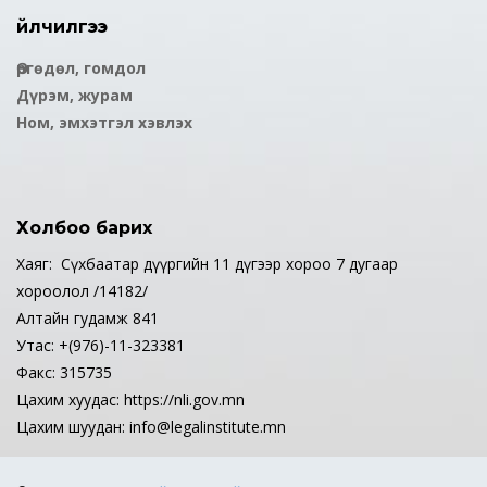
Үйлчилгээ
Өргөдөл, гомдол
Дүрэм, журам
Ном, эмхэтгэл хэвлэх
Холбоо барих
Хаяг: Сүхбаатар дүүргийн 11 дүгээр хороо 7 дугаар
хороолол /14182/
Алтайн гудамж 841
Утас: +(976)-11-323381
Факс: 315735
Цахим хуудас: https://nli.gov.mn
Цахим шуудан: info@legalinstitute.mn