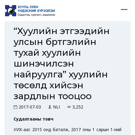
“Хуулийн этгээдийн
улсын бүртгэлийн
тухай хуулийн
шинэчилсэн
найруулга” хуулийн
төсөлд хийсэн
зардлын тооцоо
2017-07-03
NLI
3,252
Судалгааны товч
УИХ-аас 2015 онд баталж, 2017 оны 1 сарын 1-ний