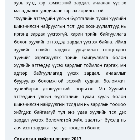
хувь хүнд хэр хэмжээний зардал, ачаалал үүсгэх
магадлалыг урьдчилан гаргах зорилготой.
“Хуулийн этгээдийн улсын бүртгэлийн тухай хуулийн
шинэчилсэн найруулгын төсөл” дэх зохицуулалтууд нь
иргэнд зардал үүсгэхгүй, харин төрийн байгууллага
болон хуулийн этгээдэд зардал үүсгэж байна. Иймд
хуулийн төслийн зардлыг урьдчилан тооцохдоо
түүнийг хэрэгжүүлэх төрийн байгууллага болон
хуулийн этгээдэд үүсэх зардлыг тоймлон гаргах, мөн
эдгээр байгууллагад үүсэх зардал, ачааллыг
бууруулах боломжтой эсэхийг судлан, боломжит
хувилбарыг дэвшүүлэхийг зорьсон. Мөн Хуулийн
этгээдийн улсын бүртгэлийн тухай хууль болон
шинэчилсэн найруулгын төсөлд өмнө нь зардлын тооцоо
хийгдэж байгаагүй тул энэ удаа хуулийн төсөл дэх
зардал үүсгэх боломжтой зүйл, заалтыг бүхэлд нь
авч үзэн зардлыг тус тус тооцсон болно.
Судалгаа хийсэн огноо: 2017