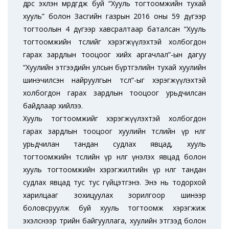
өдрөөс эхлэн мөрдөгдөж буй “Хууль тогтоомжийн тухай
хууль” болон Засгийн газрын 2016 оны 59 дүгээр
тогтоолын 4 дүгээр хавсралтаар баталсан “Хууль
тогтоомжийн төслийг хэрэгжүүлэхтэй холбогдон
гарах зардлын тооцоог хийх аргачлал”-ын дагуу
“Хуулийн этгээдийн улсын бүртгэлийн тухай хуулийн
шинэчилсэн найруулгын төсөл”-ыг хэрэгжүүлэхтэй
холбогдон гарах зардлын тооцоог урьдчилсан
байдлаар хийлээ.
Хууль тогтоомжийг хэрэгжүүлэхтэй холбогдон
гарах зардлын тооцоог хуулийн төслийн үр нөлөөг
урьдчилан тандан судлах явцад, хууль
тогтоомжийн төслийн үр нөлөөг үнэлэх явцад болон
хууль тогтоомжийн хэрэгжилтийн үр нөлөөг тандан
судлах явцад тус тус гүйцэтгэнэ. Энэ нь тодорхой
харилцааг зохицуулах зорилгоор шинээр
боловсруулж буй хууль тогтоомж хэрэгжиж
эхэлснээр төрийн байгууллага, хуулийн этгээд болон