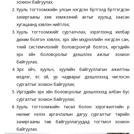
зохион байгуулах;
Хууль тогтоомжийн улсын нэгдсэн бүртгэлд бүртгэгдсэн
захиргааны хэм хэмжээний актыг хуульд заасан
хугацаанд хзвлэн нийтлэх;
Хууль тогтоомжийг сурталчлах, хэрэглээнд хялбар
дөхөм болгон хэвлэх, эрх зүйн мэдээллийн нэгдсэн сан,
түүний системчлэлийг боловсронгуй болгох, иргэдийн
эрх зүйн боловсролыг дээшлүүлэх ажлыг зохион
байгуулах;
Эрх зүйч, хуульч, хуулийн байгууллагын ажилтны
мэдлэг, ёс зүй, ур чадварыг дээшлүүлэхэд чиглэсэн
сургалтыг зохион байгуулах;
Иргэдийн эрх зүйн боловсролыг дээшлүүлэхэд албан бус
сургалтыг зохион байгуулах;
Хууль тогтоомжийн төсөл болон хэрэгжилтийн үр
нөлөөг үнэлэх аргачлалын дагуу сургалтыг төрийн
захиргааны төв байгууллагуудад тогтмол зохион
байгуулах.