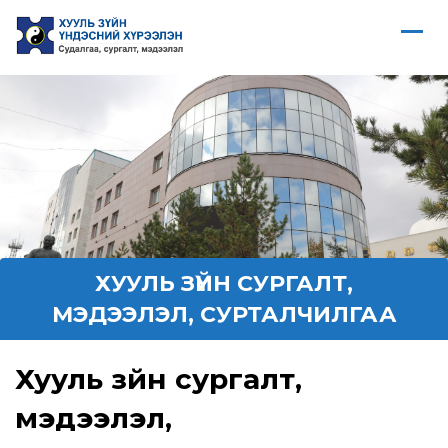
ХУУЛЬ ЗҮЙН СУРГАЛТ,
МЭДЭЭЛЭЛ, СУРТАЛЧИЛГАА
Хууль зүйн сургалт,
мэдээлэл,