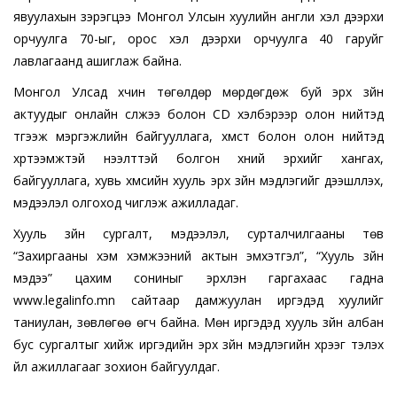
явуулахын зэрэгцээ Монгол Улсын хуулийн англи хэл дээрхи
орчуулга 70-ыг, орос хэл дээрхи орчуулга 40 гаруйг
лавлагаанд ашиглаж байна.
Монгол Улсад хүчин төгөлдөр мөрдөгдөж буй эрх зүйн
актуудыг онлайн сүлжээ болон CD хэлбэрээр олон нийтэд
түгээж мэргэжлийн байгууллага, хүмүүст болон олон нийтэд
хүртээмжтэй нээлттэй болгон хүний эрхийг хангах,
байгууллага, хувь хүмүүсийн хууль эрх зүйн мэдлэгийг дээшлүүлэх,
мэдээлэл олгоход чиглэж ажилладаг.
Хууль зүйн сургалт, мэдээлэл, сурталчилгааны төв
“Захиргааны хэм хэмжээний актын эмхэтгэл”, “Хууль зүйн
мэдээ” цахим сониныг эрхлэн гаргахаас гадна
www.legalinfo.mn сайтаар дамжуулан иргэдэд хуулийг
таниулан, зөвлөгөө өгч байна. Мөн иргэдэд хууль зүйн албан
бус сургалтыг хийж иргэдийн эрх зүйн мэдлэгийн хүрээг тэлэх
үйл ажиллагааг зохион байгуулдаг.