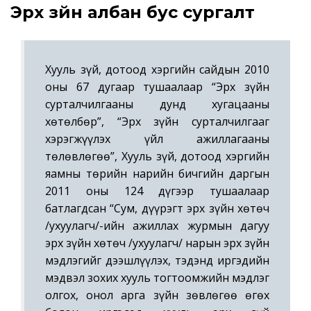
Эрх зүйн албан бус сургалт
Хууль зүй, дотоод хэргийн сайдын 2010
оны 67 дугаар тушаалаар “Эрх зүйн
сурталчилгааны дунд хугацааны
хөтөлбөр”, “Эрх зүйн сурталчилгааг
хэрэгжүүлэх үйл ажиллагааны
төлөвлөгөө”, Хууль зүй, дотоод хэргийн
яамны төрийн нарийн бичгийн даргын
2011 оны 124 дүгээр тушаалаар
батлагдсан “Сум, дүүрэгт эрх зүйн хөтөч
/ухуулагч/-ийн ажиллах журмын дагуу
эрх зүйн хөтөч /ухуулагч/ нарын эрх зүйн
мэдлэгийг дээшлүүлэх, тэдэнд иргэдийн
мэдвэл зохих хууль тогтоомжийн мэдлэг
олгох, онол арга зүйн зөвлөгөө өгөх