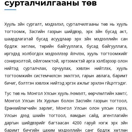
сурталчилгааны төв
Хууль зүйн сургалт, мэдээлэл, сурталчилгааны төв нь хууль
тогтоомж, Засгийн газрын шийдвэр, эрх зүйн бусад акт,
шаардлагатай бусад асуудлаар эрх зүйн мэдээллийн сан
бүрдүүлж хөтлөх, төрийн байгууллага, бусад байгууллага,
иргэдэд холбогдох мэдээллээр үйлчлэх, хууль тогтоомжийг
сонирхолтой, ойлгомжтой, хүртээмжтэй арга хэлбэрээр олон
нийтэд сурталчлах, орчуулах, хэвлэн нийтлэх, хууль
тогтоомжийн системчилсэн эмхтгэл, гарын авлага, баримт
бичиг, бэлтгэн хэвлэж нийтэд хүргэх ажлыг эрхлэн гүйцэтгэдэг.
Тус төв нь Монгол Улсын хууль /нэмэлт, өөрчлөлтийн хамт/,
Монгол Улсын Их Хурлын болон Засгийн газрын тогтоол,
Ерөнхийлөгчийн зарлиг, Монгол Улсын олон улсын гэрээ,
Улсын дээд шүүхийн тогтоол, яамдын сайд, агентлагийн
даргын шийдвэрийг багтаасан 4200 гаруй нэгж эрх зүйн
баримт бичгийн цахим мэдээллийн санг бүрдүүлж хөтлөн