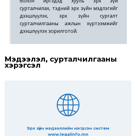
болон иргэдэд хууль эрх зүй
сурталчилах, тэдний эрх зүйн мэдлэгийг
дээшлүүлэх, эрх зүйн сургалт
сурталчилгааны ажлын хүртээмжийг
дээшлүүлэх зорилготой.
Мэдээлэл, сурталчилгааны
хэрэгсэл
Эрх зүйн мэдээллийн нэгдсэн систем
www.legalinfo.mn