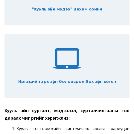
“Хууль зүйн мэдээ” цахим сонин
Иргэдийн эрх зүйн боловсрол Эрх зүйн хөтөч
Хууль зүйн сургалт, мэдээлэл, сурталчилгааны төв
дараах чиг үүргийг хэрэгжүүлнэ:
Хууль тогтоомжийн системчлэх ажлыг хариуцан