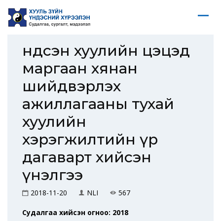
Үндсэн хуулийн цэцэд
маргаан хянан
шийдвэрлэх
ажиллагааны тухай
хуулийн
хэрэгжилтийн үр
дагаварт хийсэн
үнэлгээ
2018-11-20
NLI
567
Судалгаа хийсэн огноо: 2018