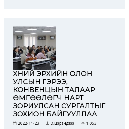
ХҮНИЙ ЭРХИЙН ОЛОН
УЛСЫН ГЭРЭЭ,
КОНВЕНЦЫН ТАЛААР
ӨМГӨӨЛӨГЧ НАРТ
ЗОРИУЛСАН СУРГАЛТЫГ
ЗОХИОН БАЙГУУЛЛАА
2022-11-23
Э.Цэрэндүзээ
1,053