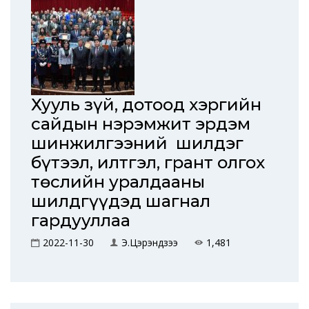
Хууль зүй, дотоод хэргийн
сайдын нэрэмжит эрдэм
шинжилгээний шилдэг
бүтээл, илтгэл, грант олгох
төслийн уралдааны
шилдгүүдэд шагнал
гардууллаа
2022-11-30
Э.Цэрэндүзээ
1,481