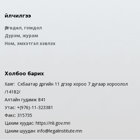
Үйлчилгээ
Өргөдөл, гомдол
Дүрэм, журам
Ном, эмхэтгэл хэвлэх
Холбоо барих
Хаяг: Сүхбаатар дүүргийн 11 дүгээр хороо 7 дугаар хороолол
/14182/
Алтайн гудамж 841
Утас: +(976)-11-323381
Факс: 315735
Цахим хуудас: https://nli.gov.mn
Цахим шуудан: info@legalinstitute.mn