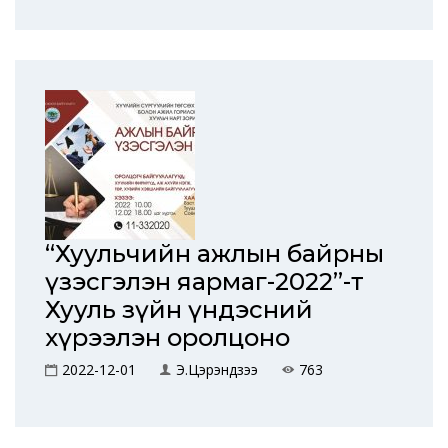
“Хуульчийн ажлын байрны
үзэсгэлэн яармаг-2022”-т
Хууль зүйн үндэсний
хүрээлэн оролцоно
2022-12-01
Э.Цэрэндүзээ
763