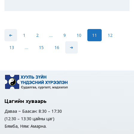
1
2
…
9
10
11
12
13
…
15
16
Цагийн хуваарь
Даваа ~ Баасан: 8:30 – 17:30
(12:30 – 13:30 цайны цаг)
Бямба, Ням: Амарна.