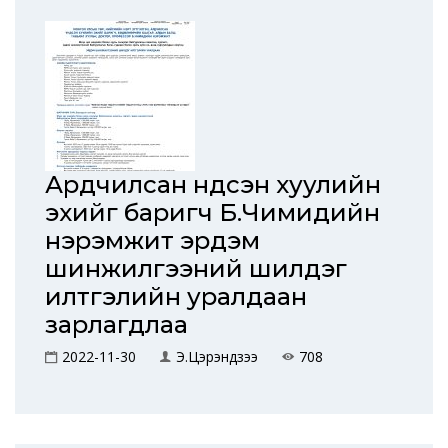
Ардчилсан Үндсэн хуулийн
эхийг баригч Б.Чимидийн
нэрэмжит эрдэм
шинжилгээний шилдэг
илтгэлийн уралдаан
зарлагдлаа
2022-11-30
Э.Цэрэндүзээ
708