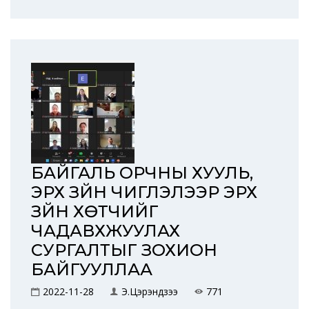
БАЙГАЛЬ ОРЧНЫ ХУУЛЬ,
ЭРХ ЗҮЙН ЧИГЛЭЛЭЭР ЭРХ
ЗҮЙН ХӨТЧИЙГ
ЧАДАВХЖУУЛАХ
СУРГАЛТЫГ ЗОХИОН
БАЙГУУЛЛАА
2022-11-28
Э.Цэрэндүзээ
771