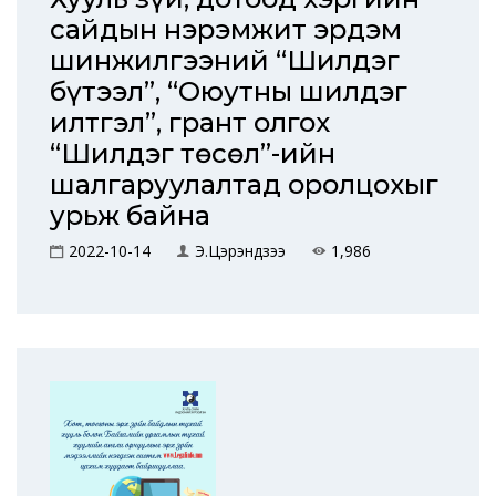
сайдын нэрэмжит эрдэм
шинжилгээний “Шилдэг
бүтээл”, “Оюутны шилдэг
илтгэл”, грант олгох
“Шилдэг төсөл”-ийн
шалгаруулалтад оролцохыг
урьж байна
2022-10-14
Э.Цэрэндүзээ
1,986