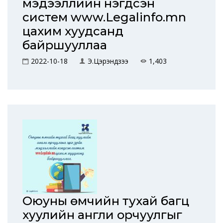
мэдээллийн нэгдсэн
систем www.Legalinfo.mn
цахим хуудсанд
байршууллаа
2022-10-18
Э.Цэрэндүзээ
1,403
Оюуны өмчийн тухай багц
хуулийн англи орчуулгыг