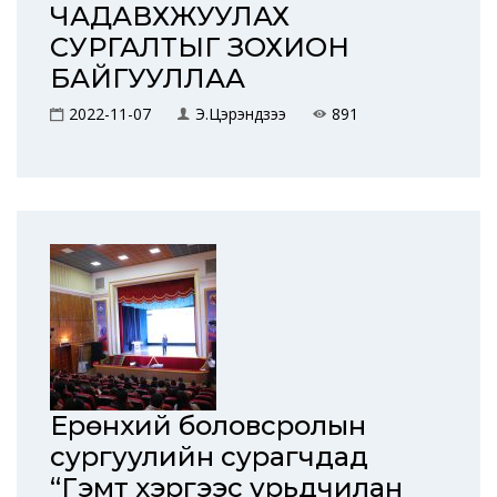
ЧАДАВХЖУУЛАХ
СУРГАЛТЫГ ЗОХИОН
БАЙГУУЛЛАА
2022-11-07
Э.Цэрэндүзээ
891
Ерөнхий боловсролын
сургуулийн сурагчдад
“Гэмт хэргээс урьдчилан