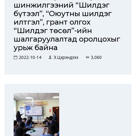
шинжилгээний “Шилдэг
бүтээл”, “Оюутны шилдэг
илтгэл”, грант олгох
“Шилдэг төсөл”-ийн
шалгаруулалтад оролцохыг
урьж байна
2022-10-14
Э.Цэрэндүзээ
3,060