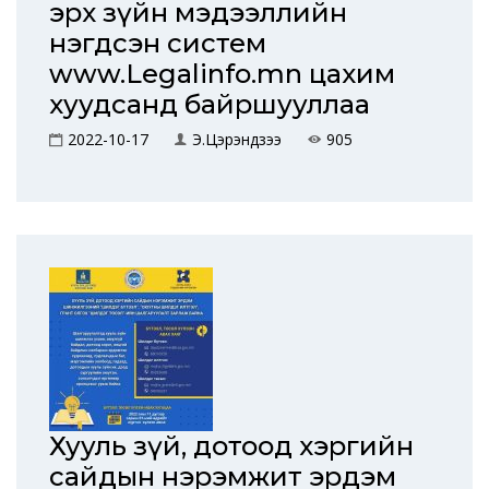
эрх зүйн мэдээллийн
нэгдсэн систем
www.Legalinfo.mn цахим
хуудсанд байршууллаа
2022-10-17
Э.Цэрэндүзээ
905
Хууль зүй, дотоод хэргийн
сайдын нэрэмжит эрдэм