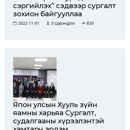
сэргийлэх” сэдвээр сургалт
зохион байгууллаа
2022-11-01
Э.Цэрэндүзээ
830
Япон улсын Хууль зүйн
яамны харьяа Сургалт,
судалгааны хүрээлэнтэй
хамтарч эрдэм