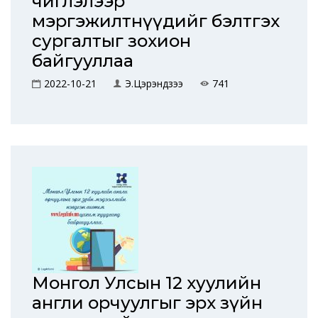
чиглэлээр
мэргэжилтнүүдийг бэлтгэх
сургалтыг зохион
байгууллаа
2022-10-21
Э.Цэрэндүзээ
741
Монгол Улсын 12 хуулийн
англи орчуулгыг эрх зүйн