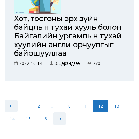
Хот, тосгоны эрх зүйн
байдлын тухай хууль болон
Байгалийн ургамлын тухай
хуулийн англи орчуулгыг
байршууллаа
2022-10-14
Э.Цэрэндүзээ
770
1
2
…
10
11
12
13
14
15
16