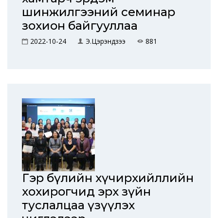
шинжилгээний семинар
зохион байгууллаа
2022-10-24
Э.Цэрэндүзээ
881
Гэр бүлийн хүчирхийллийн
хохирогчид эрх зүйн
туслалцаа үзүүлэх