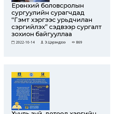
Ерөнхий боловсролын
сургуулийн сурагчдад
“Гэмт хэргээс урьдчилан
сэргийлэх” сэдвээр сургалт
зохион байгууллаа
2022-10-14
Э.Цэрэндүзээ
869
Хууль зүй, дотоод хэргийн