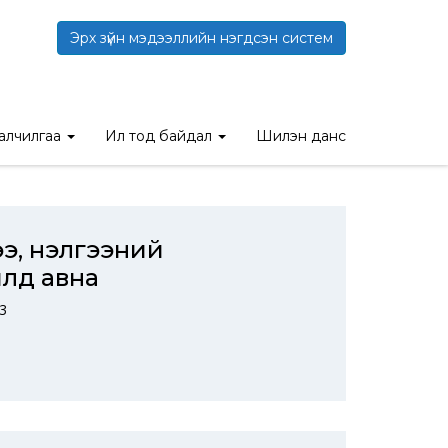
Эрх зүйн мэдээллийн нэгдсэн систем
талчилгаа
Ил тод байдал
Шилэн данс
, үнэлгээний
лд авна
3