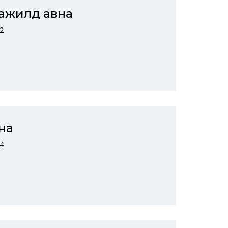
 ажилд авна
2
на
4