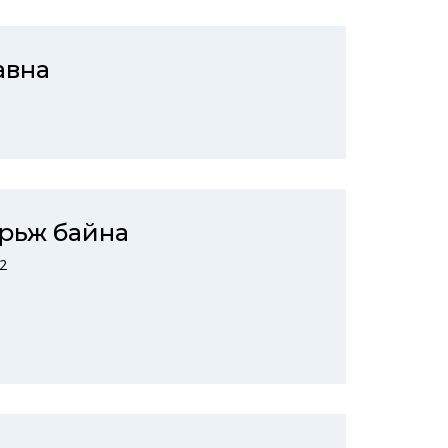
авна
рьж байна
2