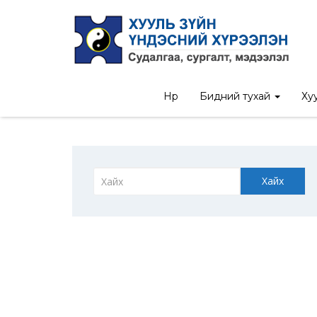
Нүүр
Бидний тухай
Хуу
Хайх