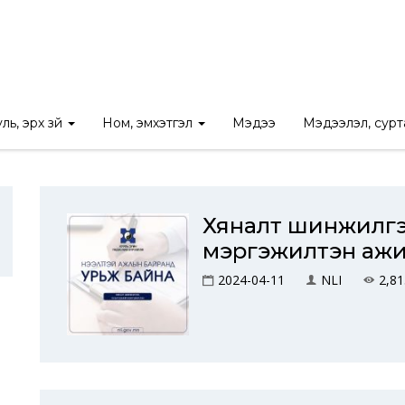
Нүүр
/
Ил тод байдал
Хүний нөөц
ль, эрх зүй
Ном, эмхэтгэл
Мэдээ
Мэдээлэл, сур
Хяналт шинжилгээ
мэргэжилтэн ажи
2024-04-11
NLI
2,81