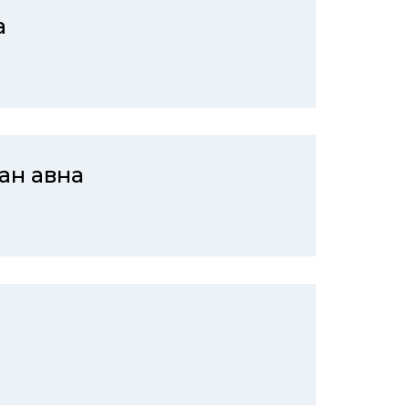
а
ан авна