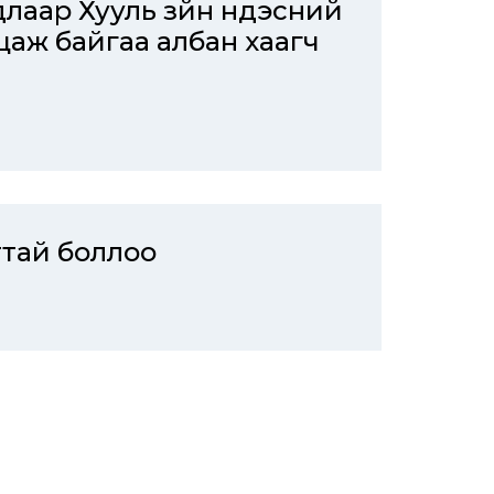
лаар Хууль зүйн үндэсний
цаж байгаа албан хаагч
ттай боллоо