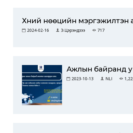
Хүний нөөцийн мэргэжилтэн 
2024-02-16
Э.Цэрэндүзээ
717
Ажлын байранд у
2023-10-13
NLI
1,22