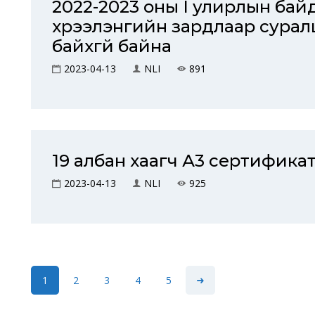
2022-2023 оны I улирлын байд
хүрээлэнгийн зардлаар сурал
байхгүй байна
2023-04-13
NLI
891
19 албан хаагч А3 сертифика
2023-04-13
NLI
925
1
2
3
4
5