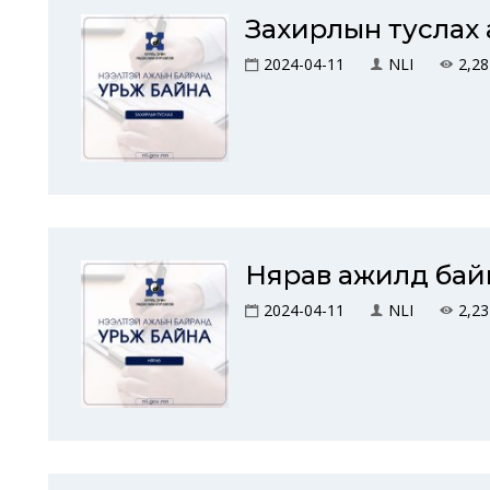
Захирлын туслах
2024-04-11
NLI
2,28
Нярав ажилд бай
2024-04-11
NLI
2,23