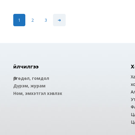
1
2
3
Үйлчилгээ
Х
Ха
Өргөдөл, гомдол
х
Дүрэм, журам
А
Ном, эмхэтгэл хэвлэх
У
Ф
Ца
Ца