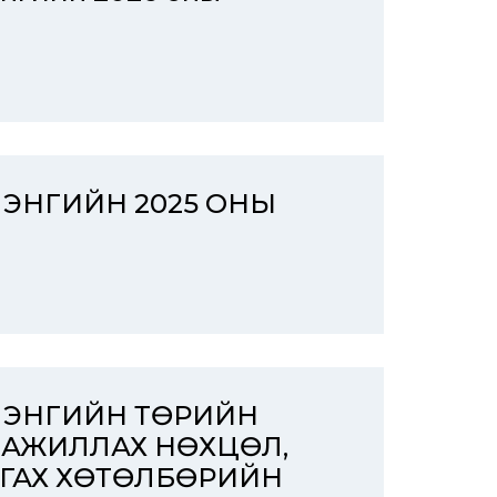
ЭЛЭНГИЙН 2025 ОНЫ
ЭЛЭНГИЙН ТӨРИЙН
 АЖИЛЛАХ НӨХЦӨЛ,
ГАХ ХӨТӨЛБӨРИЙН