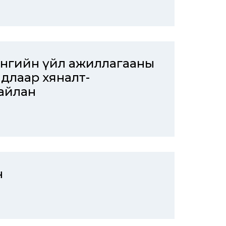
энгийн үйл ажиллагааны
длаар хяналт-
айлан
н