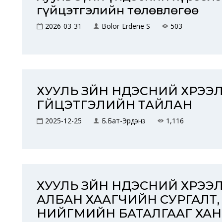
гүйцэтгэлийн төлөвлөгөө
2026-03-31
Bolor-Erdene S
503
ХУУЛЬ ЗҮЙН ҮНДЭСНИЙ ХҮРЭ
ГҮЙЦЭТГЭЛИЙН ТАЙЛАН
2025-12-25
Б.Бат-Эрдэнэ
1,116
ХУУЛЬ ЗҮЙН ҮНДЭСНИЙ ХҮРЭ
АЛБАН ХААГЧИЙН СУРГАЛТ,
НИЙГМИЙН БАТАЛГААГ ХАН