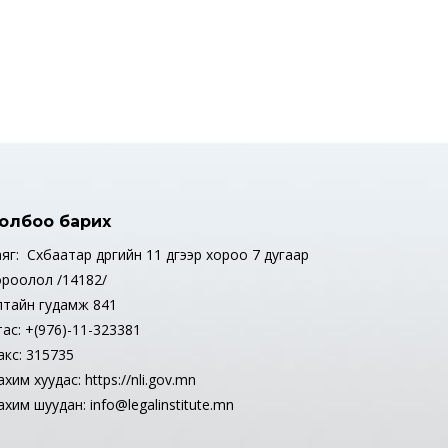
олбоо барих
яг: Сүхбаатар дүүргийн 11 дүгээр хороо 7 дугаар
ороолол /14182/
лтайн гудамж 841
тас: +(976)-11-323381
акс: 315735
хим хуудас: https://nli.gov.mn
хим шуудан: info@legalinstitute.mn