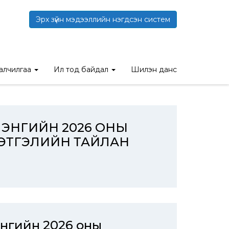
Эрх зүйн мэдээллийн нэгдсэн систем
талчилгаа
Ил тод байдал
Шилэн данс
ЭЛЭНГИЙН 2026 ОНЫ
ЦЭТГЭЛИЙН ТАЙЛАН
энгийн 2026 оны