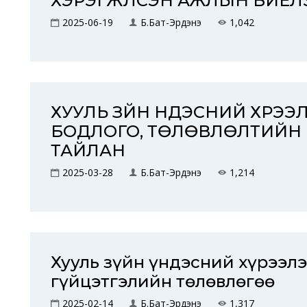
ХЭРЭГЖҮҮЛСЭН АЖЛЫН БИЕЛ
2025-06-19
Б.Бат-Эрдэнэ
1,042
ХУУЛЬ ЗҮЙН ҮНДЭСНИЙ ХҮР
БОДЛОГО, ТӨЛӨВЛӨЛТИЙН 
ТАЙЛАН
2025-03-28
Б.Бат-Эрдэнэ
1,214
Хууль зүйн үндэсний хүрээл
гүйцэтгэлийн төлөвлөгөө
2025-02-14
Б.Бат-Эрдэнэ
1,317