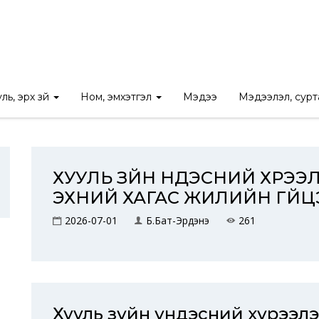
Нүүр
/
Ил тод байдал
Үйл ажиллагааны тайлан, төлөвлөгөө
ль, эрх зүй
Ном, эмхэтгэл
Мэдээ
Мэдээлэл, сур
ХУУЛЬ ЗҮЙН ҮНДЭСНИЙ ХҮРЭ
ЭХНИЙ ХАГАС ЖИЛИЙН ГҮЙ
2026-07-01
Б.Бат-Эрдэнэ
261
Хууль зүйн үндэсний хүрээл