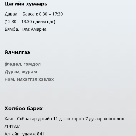
Цагийн хуваарь
Даваа ~ Баасан: 8:30 – 17:30
(12:30 – 13:30 цайны цаг)
Бямба, Ням: Амарна.
Үйлчилгээ
Өргөдөл, гомдол
Дүрэм, журам
Ном, эмхэтгэл хэвлэх
Холбоо барих
Хаяг: Сүхбаатар дүүргийн 11 дүгээр хороо 7 дугаар хороолол
/14182/
Алтайн гудамж 841