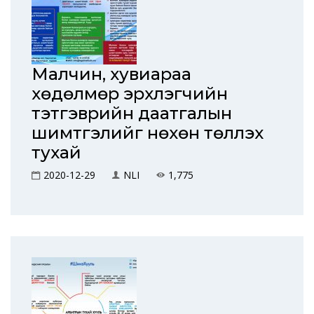
Малчин, хувиараа
хөдөлмөр эрхлэгчийн
тэтгэврийн даатгалын
шимтгэлийг нөхөн төлүүлэх
тухай
2020-12-29
NLI
1,775