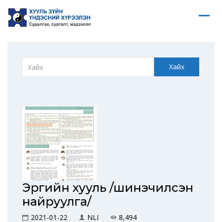
Хайх
Эрүүгийн хууль /шинэчилсэн
найруулга/
2021-01-22
NLI
8,494