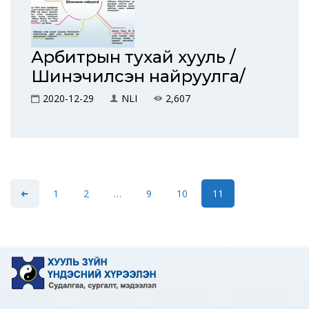
Арбитрын тухай хууль /
Шинэчилсэн найруулга/
2020-12-29
NLI
2,607
1
2
…
9
10
11