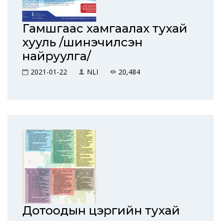
Гамшгаас хамгаалах тухай
хууль /шинэчилсэн
найруулга/
2021-01-22
NLI
20,484
Дотоодын цэргийн тухай