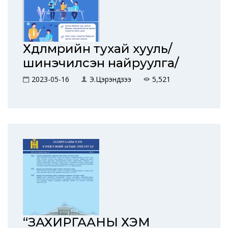
Хөдөлмөрийн тухай хууль/
шинэчилсэн найруулга/
2023-05-16
Э.Цэрэндүзээ
5,521
“ЗАХИРГААНЫ ХЭМ