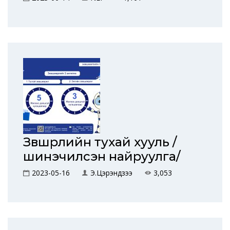
Зөвшөөрлийн тухай хууль /
шинэчилсэн найруулга/
2023-05-16
Э.Цэрэндүзээ
3,053