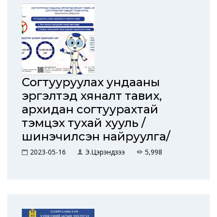
Согтууруулах ундааны
эргэлтэд хяналт тавих,
архидан согтуурахтай
тэмцэх тухай хууль /
шинэчилсэн найруулга/
2023-05-16
Э.Цэрэндүзээ
5,998