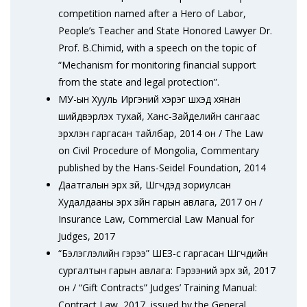
competition named after a Hero of Labor,
People’s Teacher and State Honored Lawyer Dr.
Prof. B.Chimid, with a speech on the topic of
“Mechanism for monitoring financial support
from the state and legal protection”.
МУ-ын Хууль Иргэний хэрэг шүүхэд хянан
шийдвэрлэх тухай, Ханс-Зайделийн сангаас
эрхлэн гаргасан тайлбар, 2014 он / The Law
on Civil Procedure of Mongolia, Commentary
published by the Hans-Seidel Foundation, 2014
Даатгалын эрх зүй, Шүүгчдэд зориулсан
Худалдааны эрх зүйн гарын авлага, 2017 он /
Insurance Law, Commercial Law Manual for
Judges, 2017
“Бэлэглэлийн гэрээ” ШЕЗ-с гаргасан Шүүгчдийн
сургалтын гарын авлага: Гэрээний эрх зүй, 2017
он / “Gift Contracts” Judges’ Training Manual:
Contract Law, 2017, issued by the General