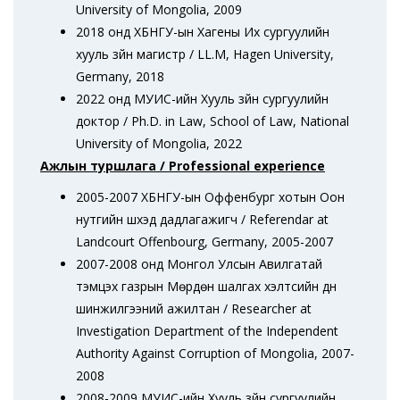
University of Mongolia, 2009
2018 онд ХБНГУ-ын Хагены Их сургуулийн
хууль зүйн магистр / LL.M, Hagen University,
Germany, 2018
2022 онд МУИС-ийн Хууль зүйн сургуулийн
доктор / Ph.D. in Law, School of Law, National
University of Mongolia, 2022
Ажлын туршлага /
Professional experience
2005-2007 ХБНГУ-ын Оффенбург хотын Оон
нутгийн шүүхэд дадлагажигч / Referendar at
Landcourt Offenbourg, Germany, 2005-2007
2007-2008 онд Монгол Улсын Авилгатай
тэмцэх газрын Мөрдөн шалгах хэлтсийн дүн
шинжилгээний ажилтан / Researcher at
Investigation Department of the Independent
Authority Against Corruption of Mongolia, 2007-
2008
2008-2009 МУИС-ийн Хууль зүйн сургуулийн