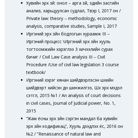
Хувийн эрх зүй: онол – арга зүй, эдийн засгийн
анализ, харьцуулсан судлал, Түүвэр I, 2017 он /
Private law: theory – methodology, economic
analysis, comparative studies, Sample I, 2017
Иргэний эрх зүйн бодлогын хураамж III –
Иргэний процесс \Иргэний эрх зүйн хууль
тогтоомжийн хэрэглээ 3 хичээлийн сурах
бичиг / Civil Law Case analysis III – Civil
Procedure /Use of civil law legislation 3 course
textbook/
Иргэний хэрэг хянан шийдвэрлэсэн шүүхийн
шийдвэрт хийсэн дүн шинжилгээ, Шүүх эрх мэдэл
сэтгүүл, 2015 №1 / An analysis of court decisions
in civil cases, Journal of Judicial power, No. 1,
2015
“Жам ёсны эрх зүйн сэргэн мандал ба хувийн
эрх зүйн кодификац”, Хууль дээдлэх ёс, 2016 он
№2 / “Renaissance of natural law and