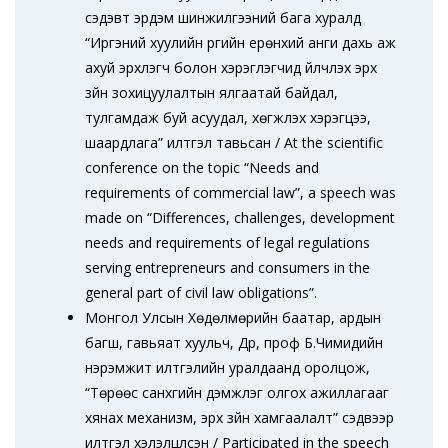
сэдэвт эрдэм шинжилгээний бага хуралд
“Иргэний хуулийн үүргийн ерөнхий анги дахь аж
ахуй эрхлэгч болон хэрэглэгчид үйлчлэх эрх
зүйн зохицуулалтын ялгаатай байдал,
тулгамдаж буй асуудал, хөгжүүлэх хэрэгцээ,
шаардлага” илтгэл тавьсан / At the scientific
conference on the topic “Needs and
requirements of commercial law”, a speech was
made on “Differences, challenges, development
needs and requirements of legal regulations
serving entrepreneurs and consumers in the
general part of civil law obligations”.
Монгол Улсын Хөдөлмөрийн баатар, ардын
багш, гавьяат хуульч, Др, проф Б.Чимидийн
нэрэмжит илтгэлийн уралдаанд оролцож,
“Төрөөс санхүүгийн дэмжлэг олгох ажиллагааг
хянах механизм, эрх зүйн хамгаалалт” сэдвээр
илтгэл хэлэлцүүлсэн / Participated in the speech