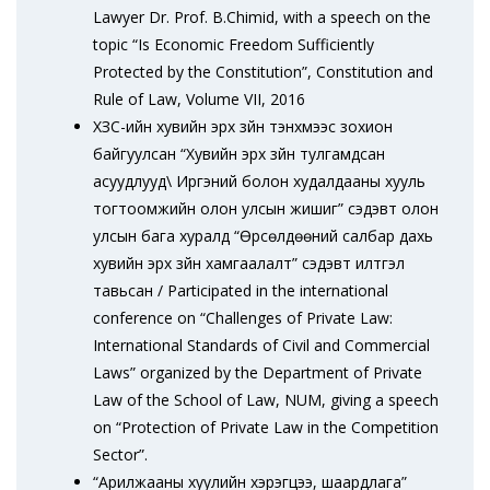
Lawyer Dr. Prof. B.Chimid, with a speech on the
topic “Is Economic Freedom Sufficiently
Protected by the Constitution”, Constitution and
Rule of Law, Volume VII, 2016
ХЗС-ийн хувийн эрх зүйн тэнхмээс зохион
байгуулсан “Хувийн эрх зүйн тулгамдсан
асуудлууд\ Иргэний болон худалдааны хууль
тогтоомжийн олон улсын жишиг” сэдэвт олон
улсын бага хуралд “Өрсөлдөөний салбар дахь
хувийн эрх зүйн хамгаалалт” сэдэвт илтгэл
тавьсан / Participated in the international
conference on “Challenges of Private Law:
International Standards of Civil and Commercial
Laws” organized by the Department of Private
Law of the School of Law, NUM, giving a speech
on “Protection of Private Law in the Competition
Sector”.
“Арилжааны хуулийн хэрэгцээ, шаардлага”