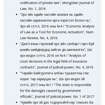
codification of private law”, Mongolian Journal of
Law, No. 1, 2016
“Эрх зүйн эдийн засгийн анализ нь эдийн
засгийн идэвхижүүлэх арга хэрэгсэл болох нь”,
Эрх зүй сэтгүүл, 2016 оны №4 / “Economic Analysis
of Law as a Tool for Economic Activation”, Num
Law Review, No. 4, 2016
“Даатгалын гэрээний эрх зүйн салбарт гарч буй
шүүхийн шийдвэрүүдэд хийсэн дүн шинжилгээ”, Шүүх
эрх мэдэл сэтгүүл, 2016 он №4 / “Analysis of
court decisions in the legal field of insurance
contracts”, Journal of Judicial power, No. 4, 2016
”Төрийн байгууллага албан тушаалтны гэм
хорыг төр хариуцах нь”, Шүүх эрх мэдэл зүй
сэтгүүл, 2017 оны №1 / “The state is responsible
for the damages caused by government
officials”, Journal of Judicial power, No. 1 of 2017
“Хувийн эрх зүй дэх тодорхойгүй нэр томъёо ба