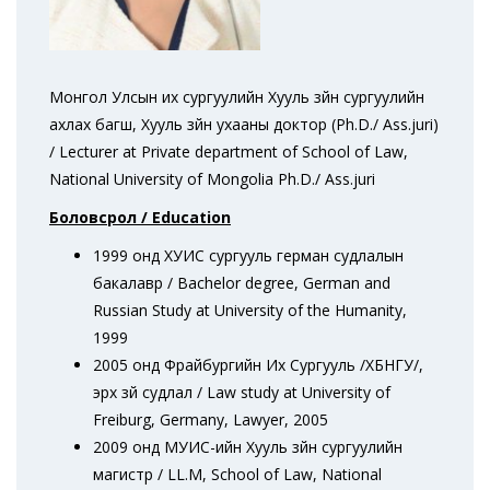
Монгол Улсын их сургуулийн Хууль зүйн сургуулийн
ахлах багш, Хууль зүйн ухааны доктор (Ph.D./ Ass.juri)
/ Lecturer at Private department of School of Law,
National University of Mongolia Ph.D./ Ass.juri
Боловсрол /
Education
1999 онд ХУИС сургууль герман судлалын
бакалавр / Bachelor degree, German and
Russian Study at University of the Humanity,
1999
2005 онд Фрайбургийн Их Сургууль /ХБНГУ/,
эрх зүй судлал / Law study at University of
Freiburg, Germany, Lawyer, 2005
2009 онд МУИС-ийн Хууль зүйн сургуулийн
магистр / LL.M, School of Law, National