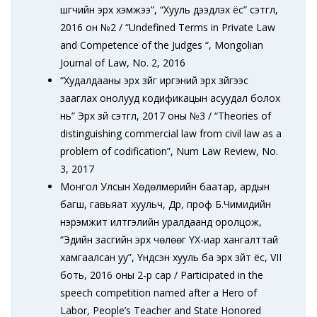
шүүгчийн эрх хэмжээ”, “Хууль дээдлэх ёс” сэтгүүл,
2016 он №2 / “Undefined Terms in Private Law
and Competence of the Judges “, Mongolian
Journal of Law, No. 2, 2016
“Худалдааны эрх зүйг иргэний эрх зүйгээс
зааглах онолууд кодификацын асуудал болох
нь” Эрх зүй сэтгүүл, 2017 оны №3 / “Theories of
distinguishing commercial law from civil law as a
problem of codification”, Num Law Review, No.
3, 2017
Монгол Улсын Хөдөлмөрийн баатар, ардын
багш, гавьяат хуульч, Др, проф Б.Чимидийн
нэрэмжит илтгэлийн уралдаанд оролцож,
“Эдийн засгийн эрх чөлөөг ҮХ-иар хангалттай
хамгаалсан уу”, Үндсэн хууль ба эрх зүйт ёс, VII
боть, 2016 оны 2-р сар / Participated in the
speech competition named after a Hero of
Labor, People’s Teacher and State Honored