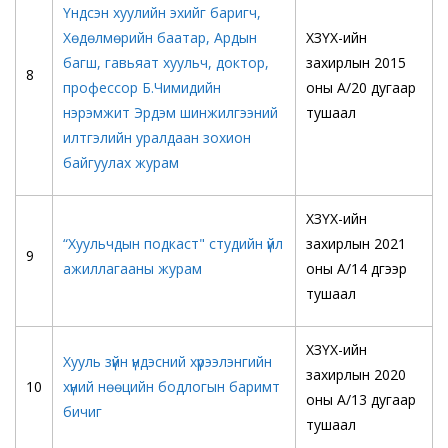
Үндсэн хуулийн эхийг баригч,
Хөдөлмөрийн баатар, Ардын
ХЗҮХ-ийн
багш, гавьяат хуульч, доктор,
захирлын 2015
8
профессор Б.Чимидийн
оны А/20 дугаар
нэрэмжит Эрдэм шинжилгээний
тушаал
илтгэлийн уралдаан зохион
байгуулах журам
ХЗҮХ-ийн
“Хуульчдын подкаст" студийн үйл
захирлын 2021
9
ажиллагааны журам
оны А/14 дүгээр
тушаал
ХЗҮХ-ийн
Хууль зүйн үндэсний хүрээлэнгийн
захирлын 2020
10
хүний нөөцийн бодлогын баримт
оны А/13 дугаар
бичиг
тушаал