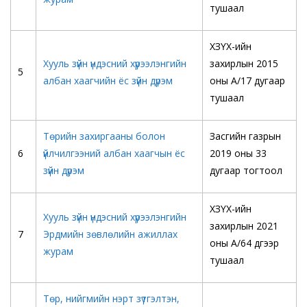
тушаал
ХЗҮХ-ийн
Хууль зүйн үндэсний хүрээлэнгийн
захирлын 2015
5
албан хаагчийн ёс зүйн дүрэм
оны А/17 дугаар
тушаал
Төрийн захиргааны болон
Засгийн газрын
6
үйлчилгээний албан хаагчын ёс
2019 оны 33
зүйн дүрэм
дугаар тогтоол
ХЗҮХ-ийн
Хууль зүйн үндэсний хүрээлэнгийн
захирлын 2021
7
Эрдмийн зөвлөлийн ажиллах
оны А/64 дүгээр
журам
тушаал
Төр, нийгмийн нэрт зүтгэлтэн,