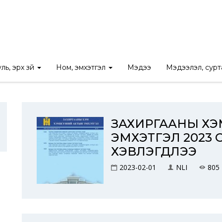
Нүүр
/
Хэвлэл
Захиргааны хэм хэмжээний актын эмхтгэл
(3)
ль, эрх зүй
Ном, эмхэтгэл
Мэдээ
Мэдээлэл, сур
ЗАХИРГААНЫ Х
ЭМХЭТГЭЛ 2023 
ХЭВЛЭГДЛЭЭ
2023-02-01
NLI
805