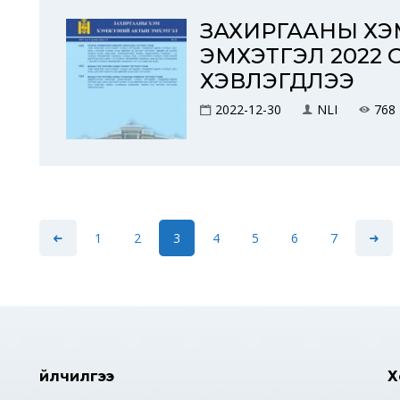
ЗАХИРГААНЫ Х
ЭМХЭТГЭЛ 2022 
ХЭВЛЭГДЛЭЭ
2022-12-30
NLI
768
1
2
3
4
5
6
7
Үйлчилгээ
Х