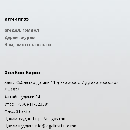
Үйлчилгээ
Өргөдөл, гомдол
Дүрэм, журам
Ном, эмхэтгэл хэвлэх
Холбоо барих
Хаяг: Сүхбаатар дүүргийн 11 дүгээр хороо 7 дугаар хороолол
/14182/
Алтайн гудамж 841
Утас: +(976)-11-323381
Факс: 315735
Цахим хуудас: https://nli.gov.mn
Цахим шуудан: info@legalinstitute.mn