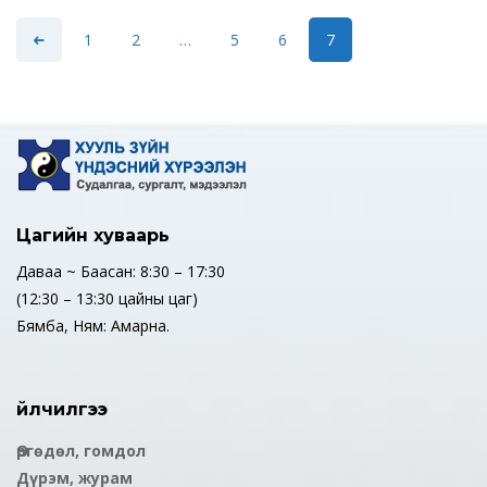
1
2
…
5
6
7
Цагийн хуваарь
Даваа ~ Баасан: 8:30 – 17:30
(12:30 – 13:30 цайны цаг)
Бямба, Ням: Амарна.
Үйлчилгээ
Өргөдөл, гомдол
Дүрэм, журам