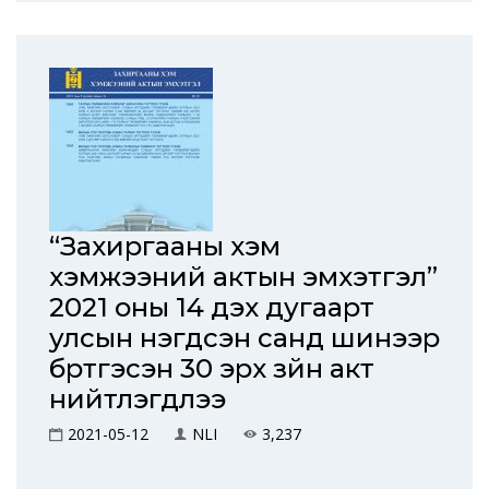
“Захиргааны хэм
хэмжээний актын эмхэтгэл”
2021 оны 14 дэх дугаарт
улсын нэгдсэн санд шинээр
бүртгэсэн 30 эрх зүйн акт
нийтлэгдлээ
2021-05-12
NLI
3,237