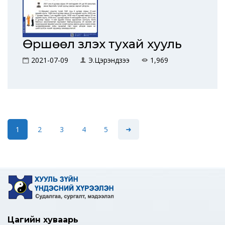
Өршөөл үзүүлэх тухай хууль
2021-07-09
Э.Цэрэндүзээ
1,969
1
2
3
4
5
Цагийн хуваарь