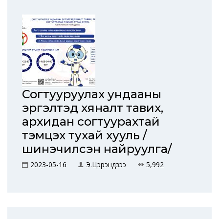
Согтууруулах ундааны
эргэлтэд хяналт тавих,
архидан согтуурахтай
тэмцэх тухай хууль /
шинэчилсэн найруулга/
2023-05-16
Э.Цэрэндүзээ
5,992