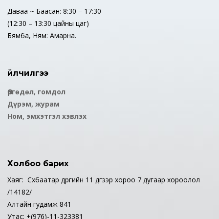
Даваа ~ Баасан: 8:30 – 17:30
(12:30 – 13:30 цайны цаг)
Бямба, Ням: Амарна.
Үйлчилгээ
Өргөдөл, гомдол
Дүрэм, журам
Ном, эмхэтгэл хэвлэх
Холбоо барих
Хаяг: Сүхбаатар дүүргийн 11 дүгээр хороо 7 дугаар хороолол
/14182/
Алтайн гудамж 841
Утас: +(976)-11-323381