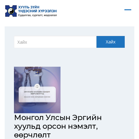
Хайх
Монгол Улсын Эрүүгийн
хуульд орсон нэмэлт,
өөрчлөлт