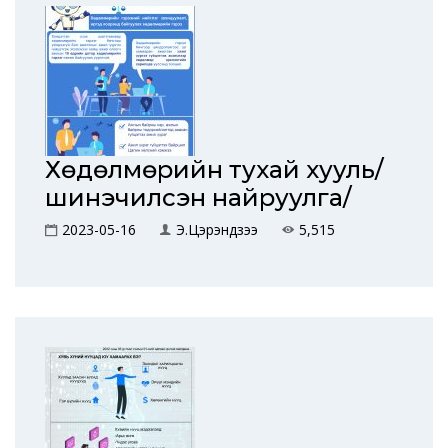
Хөдөлмөрийн тухай хууль/
шинэчилсэн найруулга/
2023-05-16
Э.Цэрэндүзээ
5,515